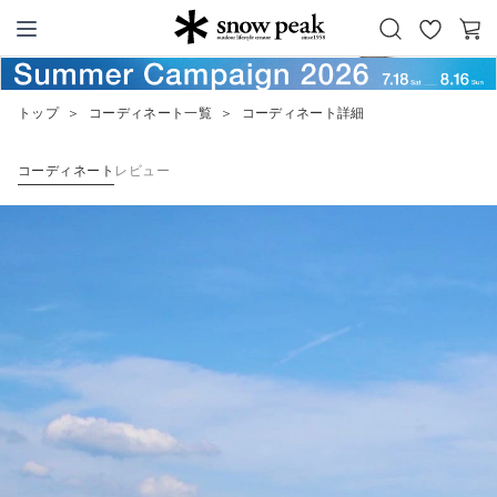
お
カ
Snow Peak
気
ー
に
ト
トップ
＞
コーディネート一覧
＞
コーディネート詳細
入
り
コーディネート
レビュー