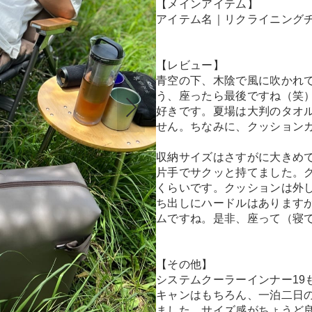
【メインアイテム】
アイテム名｜リクライニング
【レビュー】
青空の下、木陰で風に吹かれ
う、座ったら最後ですね（笑
好きです。夏場は大判のタオ
せん。ちなみに、クッション
収納サイズはさすがに大きめ
片手でサクッと持てました。ク
くらいです。クッションは外
ち出しにハードルはあります
ムですね。是非、座って（寝
【その他】
システムクーラーインナー19
キャンはもちろん、一泊二日の
ました。サイズ感がちょうど