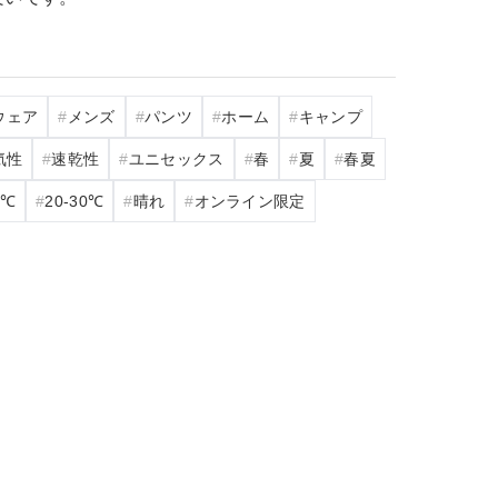
ウェア
メンズ
パンツ
ホーム
キャンプ
気性
速乾性
ユニセックス
春
夏
春夏
0℃
20‐30℃
晴れ
オンライン限定