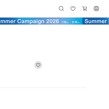
お
カ
気
ー
に
ト
入
り