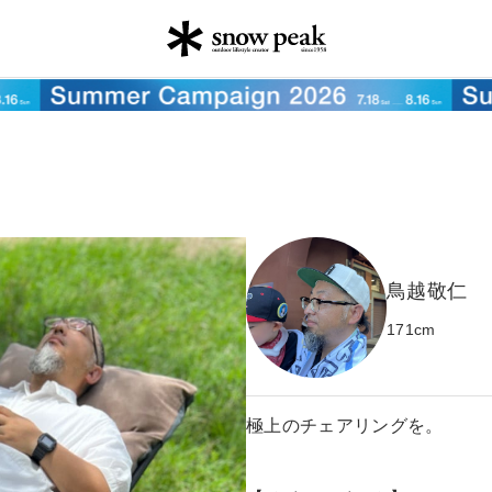
鳥越敬仁
171
cm
極上のチェアリングを。