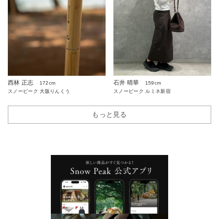
西林 正志
石井 晴華
172cm
159cm
スノーピーク 大阪りんくう
スノーピーク ルミネ新宿
もっと見る