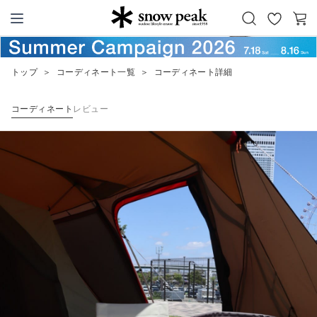
お
カ
Snow Peak
気
ー
に
ト
トップ
＞
コーディネート一覧
＞
コーディネート詳細
入
り
コーディネート
レビュー