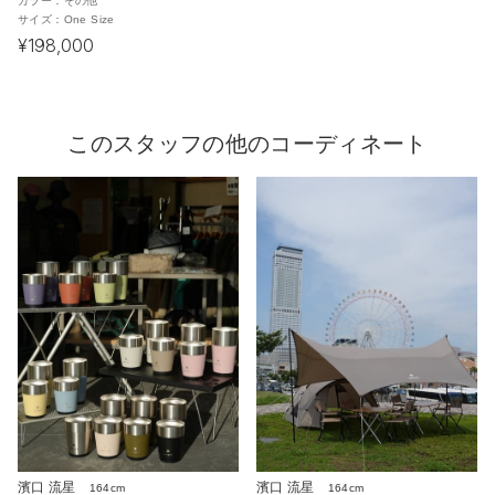
カラー：
その他
サイズ：
One Size
¥198,000
このスタッフの他のコーディネート
濱口 流星
濱口 流星
164cm
164cm