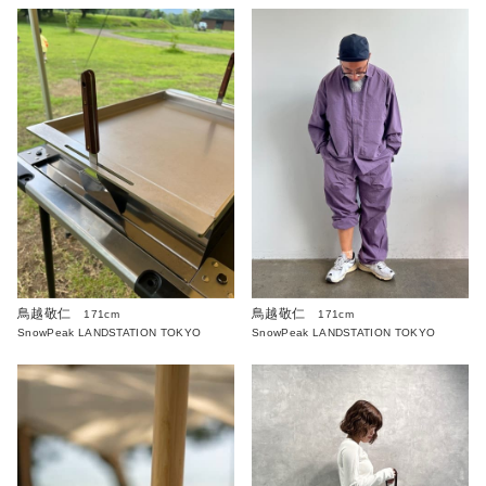
鳥越敬仁
鳥越敬仁
171cm
171cm
SnowPeak LANDSTATION TOKYO
SnowPeak LANDSTATION TOKYO