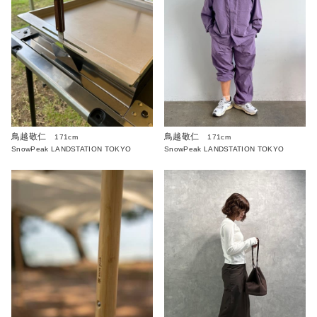
鳥越敬仁
鳥越敬仁
171cm
171cm
SnowPeak LANDSTATION TOKYO
SnowPeak LANDSTATION TOKYO