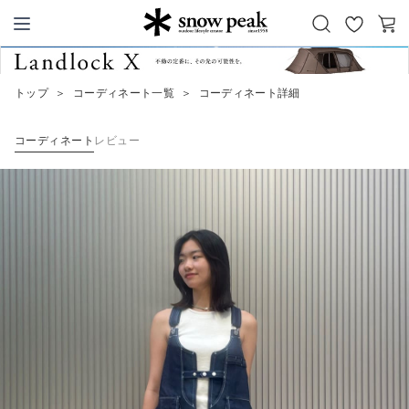
お
カ
Snow Peak
気
ー
に
ト
トップ
＞
コーディネート一覧
＞
コーディネート詳細
入
り
コーディネート
レビュー