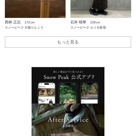
西林 正志
石井 晴華
172cm
159cm
スノーピーク 大阪りんくう
スノーピーク ルミネ新宿
もっと見る