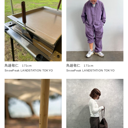
鳥越敬仁
鳥越敬仁
171cm
171cm
SnowPeak LANDSTATION TOKYO
SnowPeak LANDSTATION TOKYO