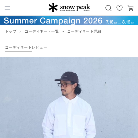
お
カ
Snow Peak
気
ー
に
ト
トップ
＞
コーディネート一覧
＞
コーディネート詳細
入
り
コーディネート
レビュー