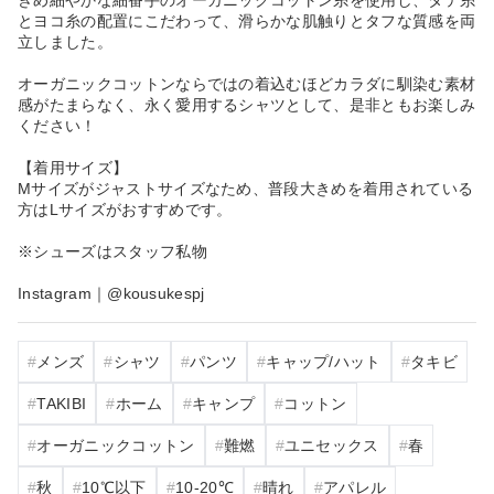
とヨコ糸の配置にこだわって、滑らかな肌触りとタフな質感を両
立しました。
オーガニックコットンならではの着込むほどカラダに馴染む素材
感がたまらなく、永く愛用するシャツとして、是非ともお楽しみ
ください！
【着用サイズ】
Mサイズがジャストサイズなため、普段大きめを着用されている
方はLサイズがおすすめです。
※シューズはスタッフ私物
Instagram｜@kousukespj
メンズ
シャツ
パンツ
キャップ/ハット
タキビ
TAKIBI
ホーム
キャンプ
コットン
オーガニックコットン
難燃
ユニセックス
春
秋
10℃以下
10‐20℃
晴れ
アパレル