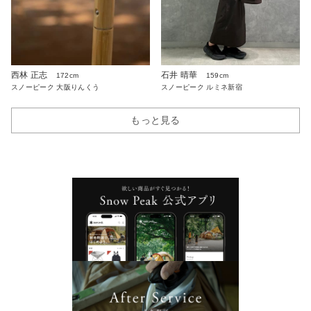
西林 正志
石井 晴華
172cm
159cm
スノーピーク 大阪りんくう
スノーピーク ルミネ新宿
もっと見る