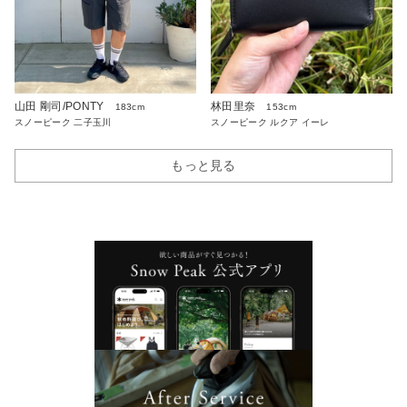
山田 剛司/PONTY
林田里奈
183cm
153cm
スノーピーク 二子玉川
スノーピーク ルクア イーレ
もっと見る