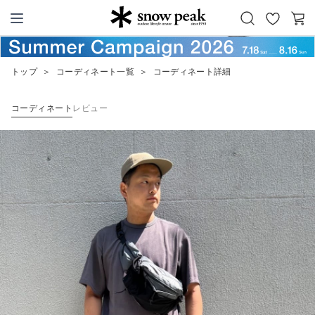
お
カ
Snow Peak
気
ー
に
ト
トップ
＞
コーディネート一覧
＞
コーディネート詳細
入
り
コーディネート
レビュー