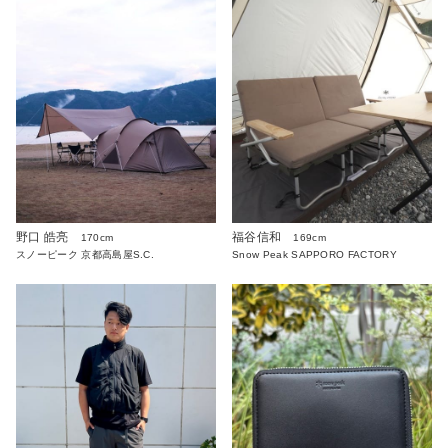
野口 皓亮
福谷信和
170cm
169cm
スノーピーク 京都高島屋S.C.
Snow Peak SAPPORO FACTORY