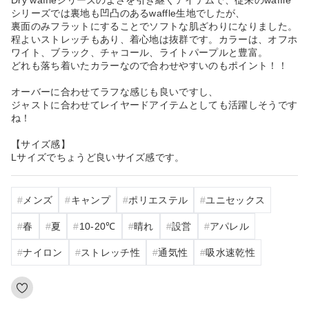
シリーズでは裏地も凹凸のあるwaffle生地でしたが、
裏面のみフラットにすることでソフトな肌ざわりになりました。
程よいストレッチもあり、着心地は抜群です。カラーは、オフホ
ワイト、ブラック、チャコール、ライトパープルと豊富。
どれも落ち着いたカラーなので合わせやすいのもポイント！！
オーバーに合わせてラフな感じも良いですし、
ジャストに合わせてレイヤードアイテムとしても活躍しそうです
ね！
【サイズ感】
Lサイズでちょうど良いサイズ感です。
メンズ
キャンプ
ポリエステル
ユニセックス
春
夏
10‐20℃
晴れ
設営
アパレル
ナイロン
ストレッチ性
通気性
吸水速乾性