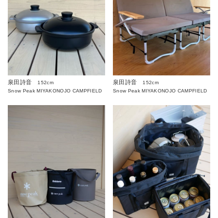
泉田詩音
泉田詩音
152cm
152cm
Snow Peak MIYAKONOJO CAMPFIELD
Snow Peak MIYAKONOJO CAMPFIELD