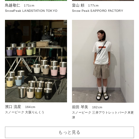
鳥越敬仁
畠山 頼
171cm
177cm
SnowPeak LANDSTATION TOKYO
Snow Peak SAPPORO FACTORY
濱口 流星
前田 琴美
164cm
162cm
スノーピーク 大阪りんくう
スノーピーク 三井アウトレットパーク木更
津
もっと見る