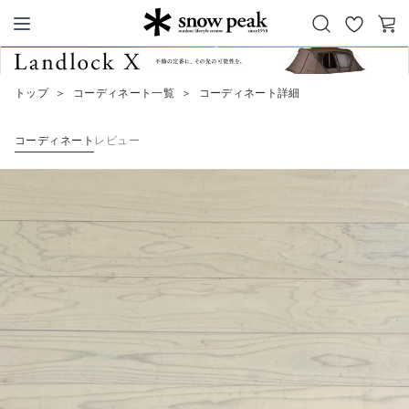
お
カ
Snow Peak
気
ー
に
ト
トップ
＞
コーディネート一覧
＞
コーディネート詳細
入
り
コーディネート
レビュー