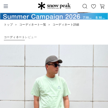
お
カ
Snow Peak
気
ー
に
ト
トップ
＞
コーディネート一覧
＞
コーディネート詳細
入
り
コーディネート
レビュー