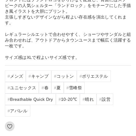
ピークの人気シェルター「ランドロック」をモチーフにした手描
き風イラストを大胆にプリント。
主張しすぎないデザインながら程よい存在感を演出してくれま
す。
レギュラーシルエットで合わせやすく、ショーツやサンダルと組
み合わせれば、アウトドアからタウンユースまで幅広く活躍する
一枚です。
サイズ感はXLで程よいサイズ感です。
メンズ
キャンプ
コットン
ポリエステル
ユニセックス
春
夏
雪峰祭
Breathable Quick Dry
10‐20℃
晴れ
設営
アパレル