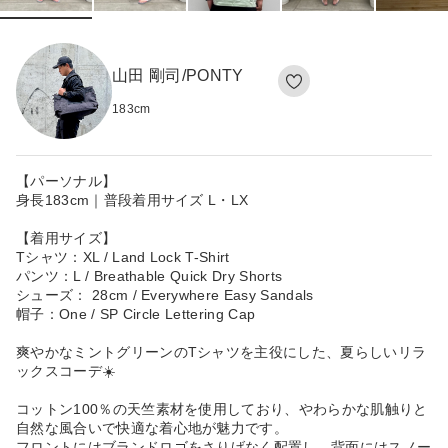
山田 剛司/PONTY
183
cm
【パーソナル】​
身長183cm｜普段着用サイズ L・LX​
【着用サイズ】​
Tシャツ：XL / Land Lock T-Shirt
パンツ：L / Breathable Quick Dry Shorts
シューズ： 28cm / Everywhere Easy Sandals
帽子：One / SP Circle Lettering Cap
爽やかなミントグリーンのTシャツを主役にした、夏らしいリラ
ックスコーデ☀️
コットン100％の天竺素材を使用しており、やわらかな肌触りと
自然な風合いで快適な着心地が魅力です。
フロントにはブランドロゴをさりげなく配置し、背面にはスノー