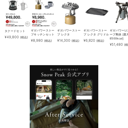
ギガパワーストー
ギガパワーストー
ギガパワーストー
ギガパワーLI
タクードセット
ブキッチンセット
ブ レクタ
ブ レクタ グリドル
ーブ剛炎 [最
¥
49,800
(税込)
8500kcal]
¥
8,980
¥
14,300
¥
6,820
(税込)
(税込)
(税込)
¥
51,480
(税