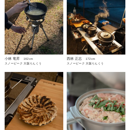
西林 正志
小林 竜昇
172cm
162cm
スノーピーク 大阪りんくう
スノーピーク 大阪りんくう