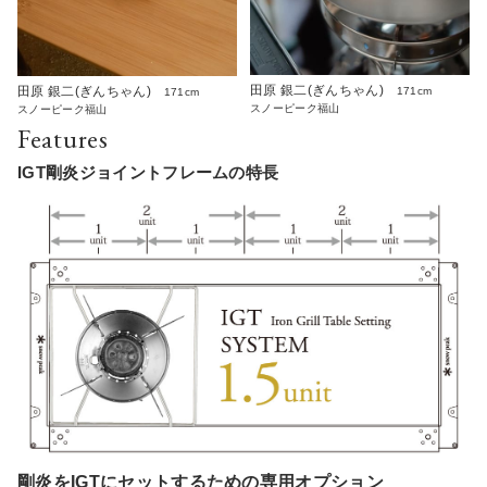
田原 銀二(ぎんちゃん)
田原 銀二(ぎんちゃん)
171cm
171cm
スノーピーク福山
スノーピーク福山
Features
IGT剛炎ジョイントフレームの特長
剛炎をIGTにセットするための専用オプション