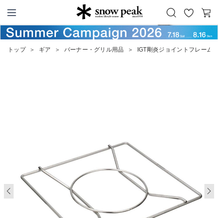
お
カ
Snow Peak
気
ー
に
ト
トップ
＞
ギア
＞
バーナー・グリル用品
＞
IGT剛炎ジョイントフレーム
入
り