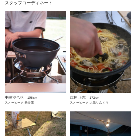
スタッフコーディネート
中嶋沙也花
西林 正志
158cm
172cm
スノーピーク 表参道
スノーピーク 大阪りんくう