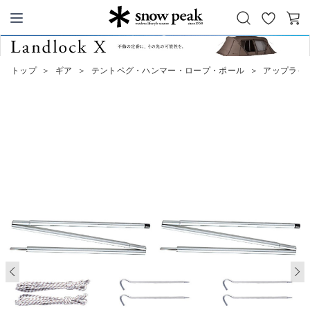
お
カ
Snow Peak
気
ー
に
ト
トップ
＞
ギア
＞
テントペグ・ハンマー・ロープ・ポール
＞
アップライ
入
り