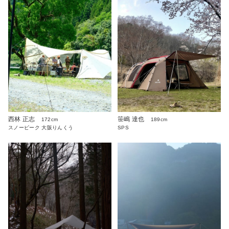
西林 正志
笹嶋 達也
172cm
189cm
スノーピーク 大阪りんくう
SPS