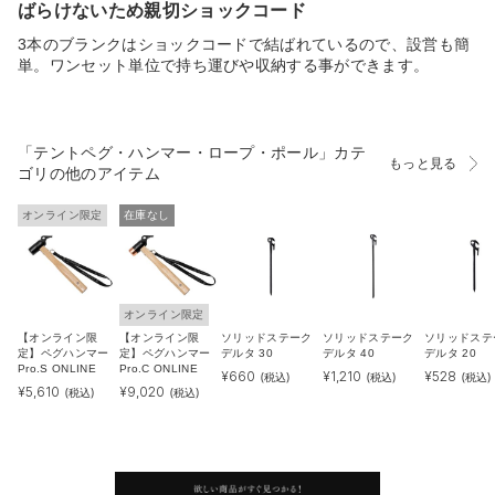
ばらけないため親切ショックコード
3本のブランクはショックコードで結ばれているので、設営も簡
単。ワンセット単位で持ち運びや収納する事ができます。
「テントペグ・ハンマー・ロープ・ポール」カテ
もっと見る
ゴリの他のアイテム
オンライン限定
在庫なし
オンライン限定
【オンライン限
【オンライン限
ソリッドステーク
ソリッドステーク
ソリッドステ
定】ペグハンマー
定】ペグハンマー
デルタ 30
デルタ 40
デルタ 20
Pro.S ONLINE
Pro.C ONLINE
¥
660
¥
1,210
¥
528
(税込)
(税込)
(税込)
¥
5,610
¥
9,020
(税込)
(税込)