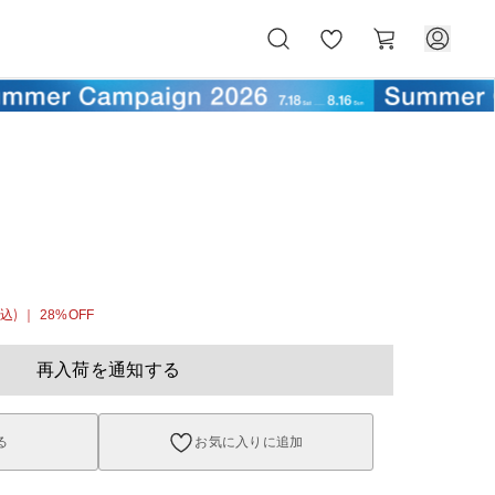
お
カ
気
ー
に
ト
入
り
込)
｜ 28%OFF
再入荷を通知する
る
お気に入りに追加