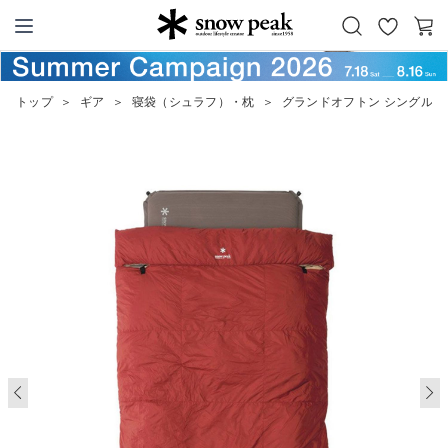
お
カ
Snow Peak
気
ー
に
ト
トップ
＞
ギア
＞
寝袋（シュラフ）・枕
＞
グランドオフトン シングル1000
入
り