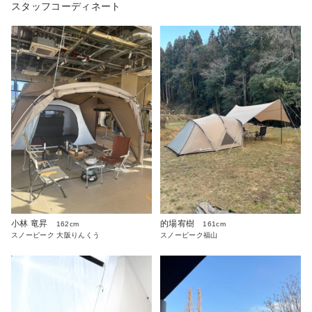
スタッフコーディネート
小林 竜昇
的場宥樹
162cm
161cm
スノーピーク 大阪りんくう
スノーピーク福山