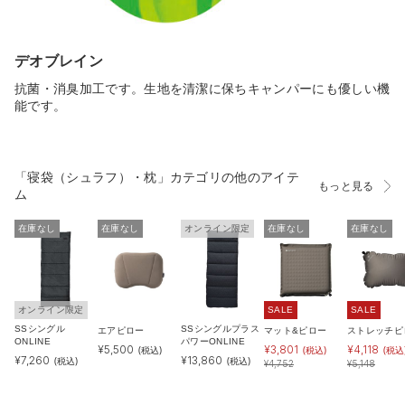
デオブレイン
抗菌・消臭加工です。生地を清潔に保ちキャンパーにも優しい機
能です。
「寝袋（シュラフ）・枕」カテゴリの他のアイテ
もっと見る
ム
在庫なし
在庫なし
オンライン限定
在庫なし
在庫なし
オンライン限定
SALE
SALE
SSシングル
SSシングルプラス
エアピロー
マット&ピロー
ストレッチピ
ONLINE
パワーONLINE
¥
5,500
¥
3,801
¥
4,118
(税込)
(税込)
(税込
¥
7,260
¥
13,860
(税込)
(税込)
¥
4,752
¥
5,148