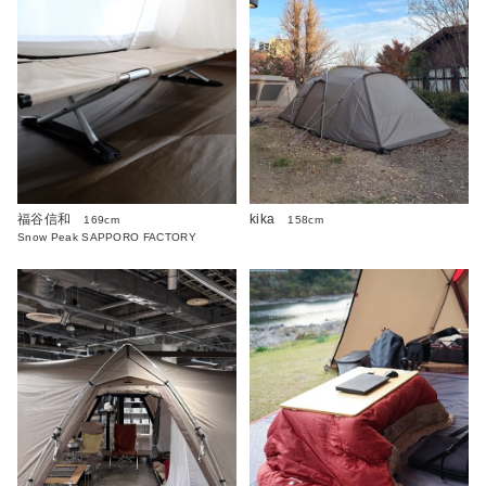
福谷信和
kika
169cm
158cm
Snow Peak SAPPORO FACTORY