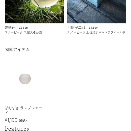
栗栖碧
川島宇二郎
168cm
172cm
スノーピーク 久屋大通公園
スノーピーク 土佐清水キャンプフィールド
関連アイテム
ほおずき ランプシェー
ド
¥
1,100
(税込)
Features