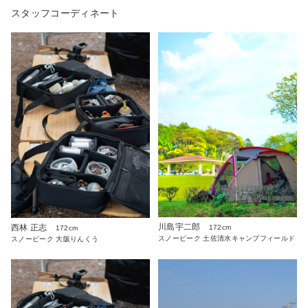
スタッフコーディネート
川島宇二郎
西林 正志
172cm
172cm
スノーピーク 土佐清水キャンプフィールド
スノーピーク 大阪りんくう