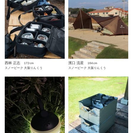
西林 正志
濱口 流星
172cm
164cm
スノーピーク 大阪りんくう
スノーピーク 大阪りんくう