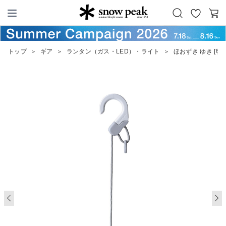
お
カ
Snow Peak
気
ー
に
ト
トップ
＞
ギア
＞
ランタン（ガス・LED）・ライト
＞
ほおずき ゆき [明る
入
り