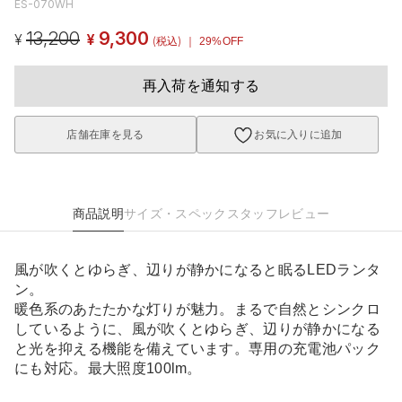
ES-070WH
13,200
9,300
¥
¥
(税込)
｜ 29%OFF
再入荷を通知する
店舗在庫を見る
お気に入りに追加
商品説明
サイズ・スペック
スタッフレビュー
風が吹くとゆらぎ、辺りが静かになると眠るLEDランタ
ン。
暖色系のあたたかな灯りが魅力。まるで自然とシンクロ
しているように、風が吹くとゆらぎ、辺りが静かになる
と光を抑える機能を備えています。専用の充電池パック
にも対応。最大照度100lm。