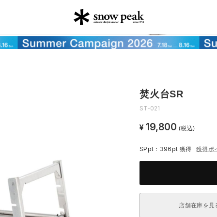
焚火台SR
ST-021
19,800
¥
(税込)
SPpt：396pt
獲得
獲得ポ
店舗在庫を見