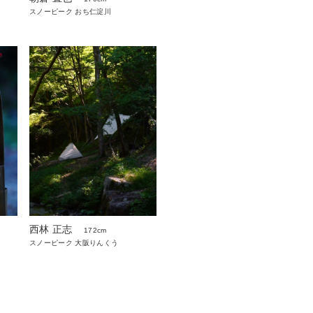
スノーピーク おち仁淀川
西林 正志
172cm
スノーピーク 大阪りんくう