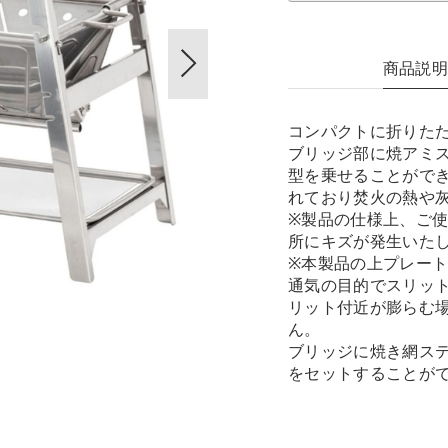
商品説
コンパクトに折りた
ブリッジ部に焼アミス
型を乗せることがで
れており焚火の熱や
※製品の仕様上、ご
所にキズが発生いた
※本製品の上プレー
通気の目的でスリッ
リット付近が膨らむ
ん。
ブリッジに焼き網ステ
をセットすることが