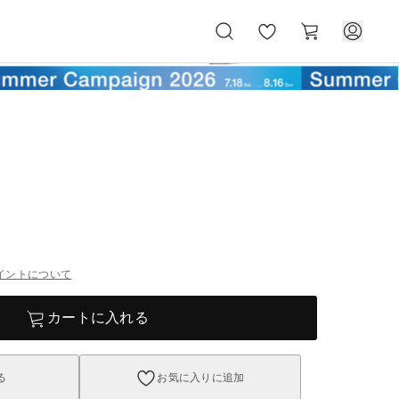
お
カ
気
ー
に
ト
入
り
イントについて
カートに入れる
る
お気に入りに追加