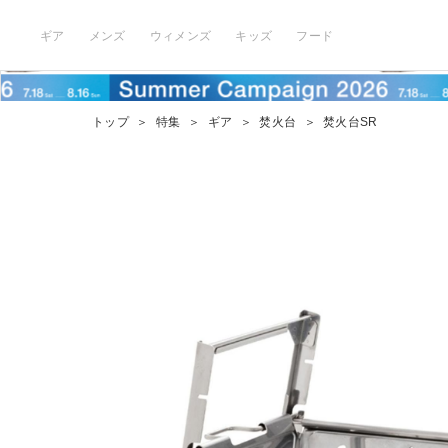
ギア
メンズ
ウィメンズ
キッズ
フード
トップ
＞
特集
＞
ギア
＞
焚火台
＞
焚火台SR