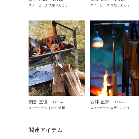
スノーピーク 大阪りんくう
スノーピーク 大阪りんくう
朝倉 直也
西林 正志
170cm
172cm
スノーピーク おち仁淀川
スノーピーク 大阪りんくう
関連アイテム