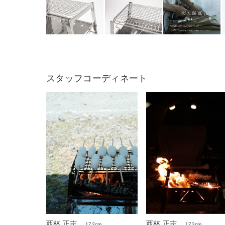
スタッフコーディネート
西林 正志
西林 正志
172cm
172cm