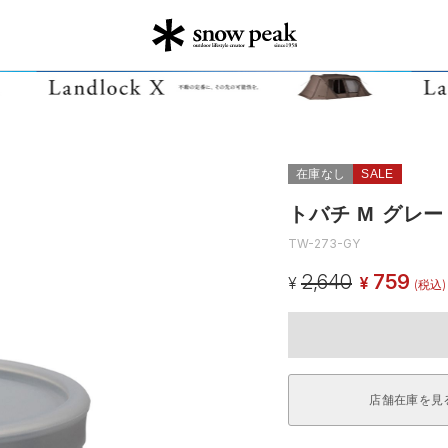
在庫なし
SALE
トバチ M グレー
TW-273-GY
2,640
759
¥
¥
(税込)
店舗在庫を見