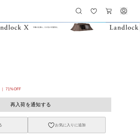
お
カ
気
ー
に
ト
入
り
｜ 71%OFF
再入荷を通知する
る
お気に入りに追加