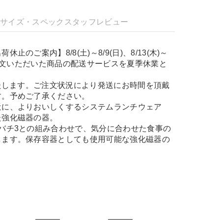
明
サイズ・スペック
スタッフレビュー
止のご案内】8/8(土)～8/9(日)、8/13(木)～
、ご注文いただいた商品の配送サービスを夏季休業と
。
いたします。ご注文状況により発送にお時間を頂戴
す。予めご了承ください。
近に、よりおいしくするシステムランチウェア
た強化磁器の器。
バチ3との組み合わせで、気分に合わせた食事の
します。保存容器としても使用可能な強化磁器の