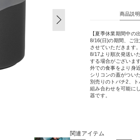
商品説
【夏季休業期間中の出荷休
8/16(日)の期間
させていただきます
8/17より順次発送
する場合がございま
外での食事をより身
シリコンの蓋がつい
別売りのトバチ2、ト
組み合わせを可能に
器です。
関連アイテム