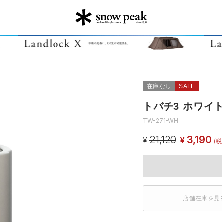
在庫なし
SALE
トバチ3 ホワイ
TW-271-WH
21,120
3,190
¥
¥
(税
店舗在庫を見