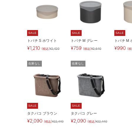
SALE
SALE
SALE
トバチ S ホワイト
トバチ M グレー
トバチ M
¥
1,210
¥
759
¥
990
(税込)
¥
2,420
(税込)
¥
2,640
(税
在庫なし
在庫なし
SALE
SALE
タクバコ ブラウン
タクバコ グレー
¥
2,090
¥
2,090
(税込)
¥
22,440
(税込)
¥
22,440