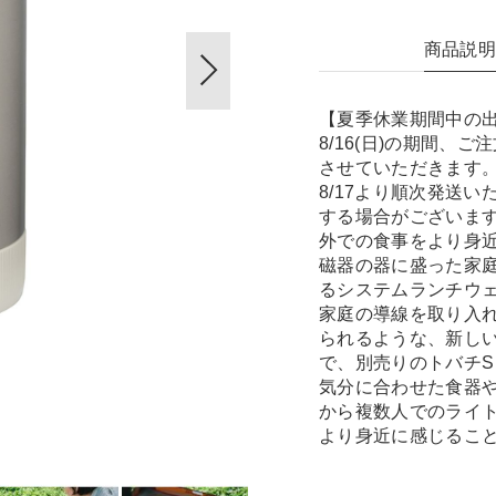
商品説
【夏季休業期間中の出荷休
8/16(日)の期間
させていただきます
8/17より順次発送
する場合がございま
外での食事をより身
磁器の器に盛った家
るシステムランチウ
家庭の導線を取り入
られるような、新しい
で、別売りのトバチS
気分に合わせた食器
から複数人でのライ
より身近に感じるこ