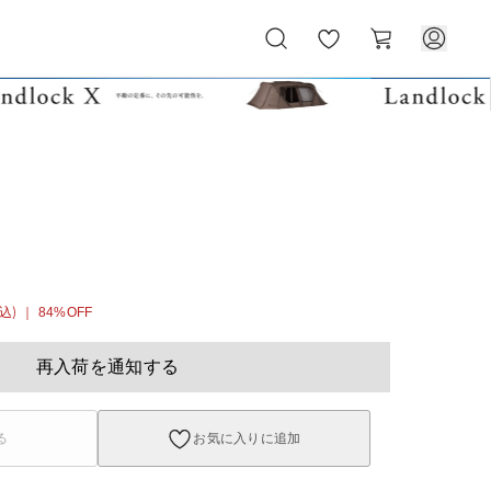
お
カ
気
ー
に
ト
入
り
ト
込)
｜ 84%OFF
再入荷を通知する
る
お気に入りに追加