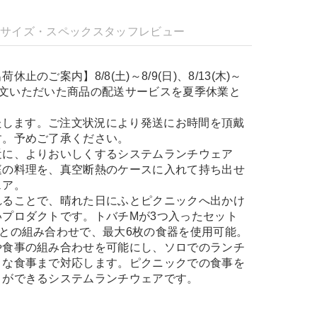
明
サイズ・スペック
スタッフレビュー
止のご案内】8/8(土)～8/9(日)、8/13(木)～
、ご注文いただいた商品の配送サービスを夏季休業と
。
いたします。ご注文状況により発送にお時間を頂戴
す。予めご了承ください。
近に、よりおいしくするシステムランチウェア
庭の料理を、真空断熱のケースに入れて持ち出せ
ェア。
れることで、晴れた日にふとピクニックへ出かけ
プロダクトです。トバチMが3つ入ったセット
との組み合わせで、最大6枚の食器を使用可能。
や食事の組み合わせを可能にし、ソロでのランチ
トな食事まで対応します。ピクニックでの食事を
とができるシステムランチウェアです。