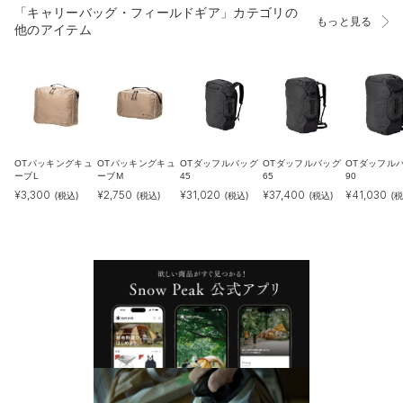
「キャリーバッグ・フィールドギア」カテゴリの
もっと見る
他のアイテム
OTパッキングキュ
OTパッキングキュ
OTダッフルバッグ
OTダッフルバッグ
OTダッフル
ーブL
ーブM
45
65
90
¥
3,300
¥
2,750
¥
31,020
¥
37,400
¥
41,030
(税込)
(税込)
(税込)
(税込)
(税