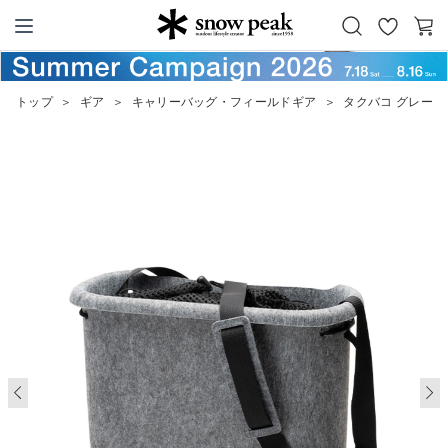
お
カ
Snow Peak
気
ー
に
ト
トップ
＞
ギア
＞
キャリーバッグ・フィールドギア
＞
タクバコ グレー
入
り