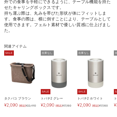
外での食事を手軽にできるように、テーブル機能を持た
せたキャリングボックスです。
持ち運ぶ際は、丸みを帯びた形状が体にフィットしま
す。食事の際は、横に倒すことにより、テーブルとして
使用できます。フェルト素材で優しい質感に仕上げまし
た。
関連アイテム
SALE
在庫なし
在庫なし
SALE
SALE
S
タクバコ ブラウン
トバチ2 グレー
トバチ2 ホワイト
ト
¥
2,090
¥
2,090
¥
2,090
¥
(税込)
(税込)
(税込)
¥
22,440
¥
17,160
¥
17,160