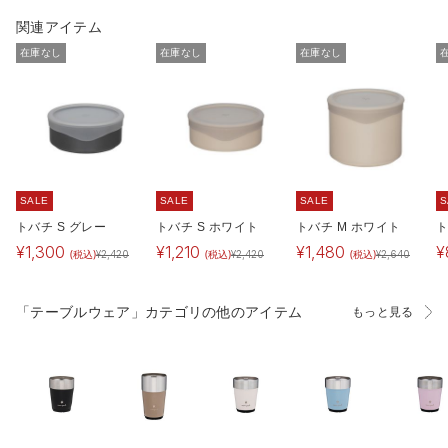
関連アイテム
在庫なし
在庫なし
在庫なし
SALE
SALE
SALE
S
トバチ S グレー
トバチ S ホワイト
トバチ M ホワイト
ト
¥
1,300
¥
1,210
¥
1,480
¥
(税込)
(税込)
(税込)
¥
2,420
¥
2,420
¥
2,640
「テーブルウェア」カテゴリの他のアイテム
もっと見る