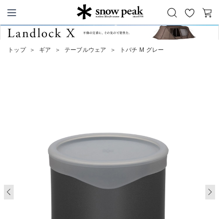
お
カ
Snow Peak
気
ー
に
ト
トップ
＞
ギア
＞
テーブルウェア
＞
トバチ M グレー
入
り