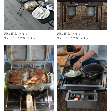
西林 正志
西林 正志
172cm
172cm
スノーピーク 大阪りんくう
スノーピーク 大阪りんくう