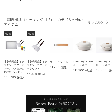
「調理器具（クッキング用品）」カテゴリの他の
もっと見る
アイテム
NEW
NEW
【予約商品】オタ
【予約商品】オタ
ホーロークッカー
ホーロークッ
ウッドハンドル
フクソースコラボ
フクソースコラボ
2L アイボリー
1L アイボリ
¥
1,980
(税込)
ステンレスお好み
ヘラセット
¥
13,200
¥
8,800
(税込)
(税
焼鉄板 ヘラセット
¥
4,378
(税込)
¥
43,780
(税込)