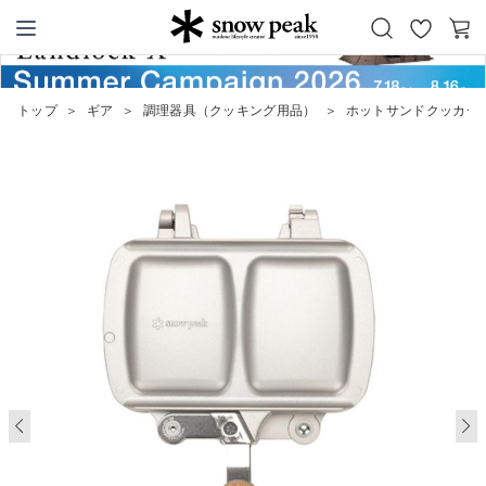
お
カ
Snow Peak
気
ー
に
ト
トップ
＞
ギア
＞
調理器具（クッキング用品）
＞
ホットサンドクッカー
入
り