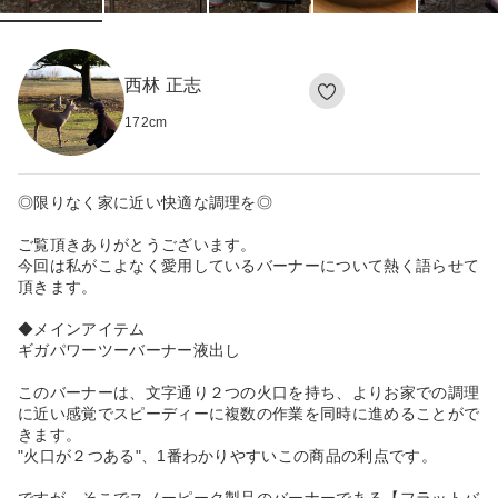
西林 正志
172
cm
◎限りなく家に近い快適な調理を◎
ご覧頂きありがとうございます。
今回は私がこよなく愛用しているバーナーについて熱く語らせて
頂きます。
◆メインアイテム
ギガパワーツーバーナー液出し
このバーナーは、文字通り２つの火口を持ち、よりお家での調理
に近い感覚でスピーディーに複数の作業を同時に進めることがで
きます。
"火口が２つある"、1番わかりやすいこの商品の利点です。
ですが、そこでスノーピーク製品のバーナーである【フラットバ