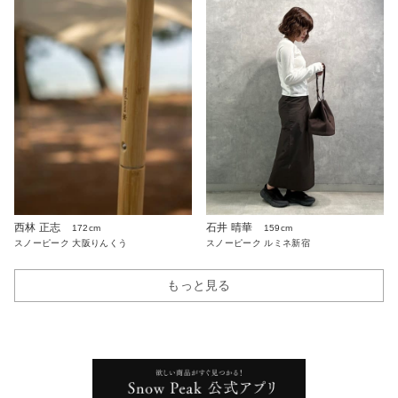
西林 正志
石井 晴華
172cm
159cm
スノーピーク 大阪りんくう
スノーピーク ルミネ新宿
もっと見る