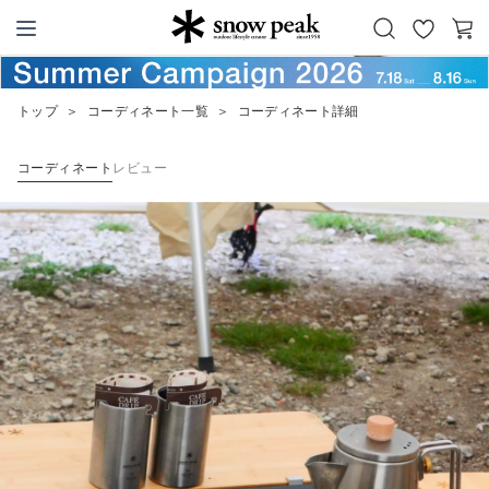
お
カ
Snow Peak
気
ー
に
ト
トップ
＞
コーディネート一覧
＞
コーディネート詳細
入
り
コーディネート
レビュー