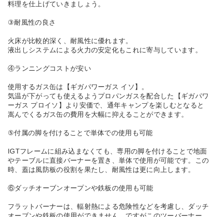
料理を仕上げていきましょう。
③耐風性の良さ
火床が比較的深く、耐風性に優れます。
液出しシステムによる火力の安定化もこれに寄与しています。
④ランニングコストが安い
使用するガス缶は【ギガパワーガス イソ】。
気温が下がっても使えるようプロパンガスを配合した【ギガパワ
ーガス プロイソ】より安価で、通年キャンプを楽しむとなると
嵩んでくるガス缶の費用を大幅に抑えることができます。
⑤付属の脚を付けることで単体での使用も可能
IGTフレームに組み込まなくても、専用の脚を付けることで地面
やテーブルに直接バーナーを置き、単体で使用が可能です。この
時、蓋は風防板の役割を果たし、耐風性は更に向上します。
⑥ダッチオーブンオープンや鉄板の使用も可能
フラットバーナーは、輻射熱による危険性などを考慮し、ダッチ
オーブンや鉄板の使用ができません。ですがこのツーバーナー