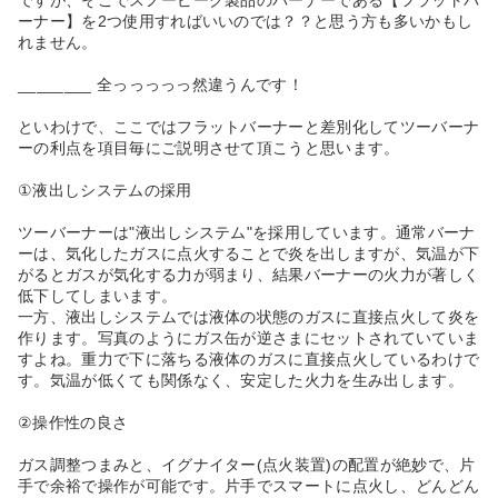
ーナー】を2つ使用すればいいのでは？？と思う方も多いかもし
れません。
________ 全っっっっっ然違うんです！
といわけで、ここではフラットバーナーと差別化してツーバーナ
ーの利点を項目毎にご説明させて頂こうと思います。
①液出しシステムの採用
ツーバーナーは"液出しシステム"を採用しています。通常バーナ
ーは、気化したガスに点火することで炎を出しますが、気温が下
がるとガスが気化する力が弱まり、結果バーナーの火力が著しく
低下してしまいます。
一方、液出しシステムでは液体の状態のガスに直接点火して炎を
作ります。写真のようにガス缶が逆さまにセットされていていま
すよね。重力で下に落ちる液体のガスに直接点火しているわけで
す。気温が低くても関係なく、安定した火力を生み出します。
②操作性の良さ
ガス調整つまみと、イグナイター(点火装置)の配置が絶妙で、片
手で余裕で操作が可能です。片手でスマートに点火し、どんどん