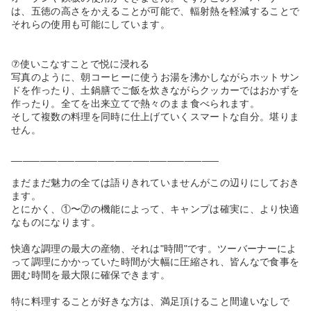
は、五徳の高さをかえることが可能で、輻射熱を軽減することで
それらの使用も可能にしています。
⑦使いこなすことで悦に浸れる
写真のように、朝コーヒーに使うお湯を沸かしながらホットサン
ドを作ったり、土鍋膳でご飯を炊きながらクッカーではおかずを
作ったり。全てを出来立てで熱々のまま食べられます。
そして複数の料理を同時に仕上げていくスマートな自分。堪りま
せん。
____________________________________
まだまだ魅力の全ては語りきれていませんがこの辺りにしておき
ます。
とにかく、①〜⑦の機能によって、キャンプは確実に、より快適
なものになります。
快適な調理の最大の産物、それは"時間"です。ツーバーナーによ
って調理にかかっていた時間が大幅に圧縮され、皆んなで食事を
囲む時間を最大限に確保できます。
特に料理することが好きな方は、満足頂けること間違いなしで