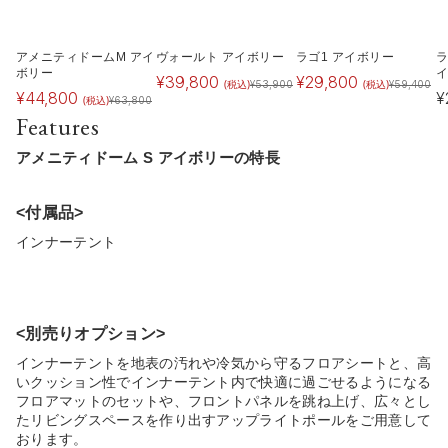
アメニティドームM アイ
ヴォールト アイボリー
ラゴ1 アイボリー
ラ
ボリー
¥
39,800
¥
29,800
(税込)
(税込)
¥
53,900
¥
59,400
¥
44,800
¥
(税込)
¥
63,800
Features
アメニティドーム S アイボリーの特長
<付属品>
インナーテント
<別売りオプション>
インナーテントを地表の汚れや冷気から守るフロアシートと、高
いクッション性でインナーテント内で快適に過ごせるようになる
フロアマットのセットや、フロントパネルを跳ね上げ、広々とし
たリビングスペースを作り出すアップライトポールをご用意して
おります。