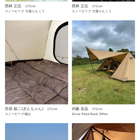
西林 正志
西林 正志
172cm
172cm
スノーピーク 大阪りんくう
スノーピーク 大阪りんくう
田原 銀二(ぎんちゃん)
内藤 友晶
171cm
172cm
スノーピーク福山
Snow Peak Back Office