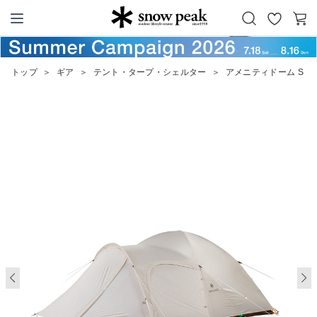
お
カ
Snow Peak
気
ー
に
ト
トップ
＞
ギア
＞
テント・タープ・シェルター
＞
アメニティドーム S 
入
り