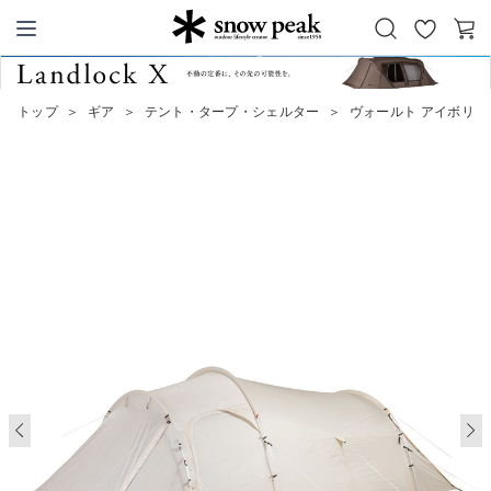
お
カ
Snow Peak
気
ー
に
ト
トップ
＞
ギア
＞
テント・タープ・シェルター
＞
ヴォールト アイボリー
入
り