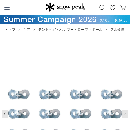
お
カ
Snow Peak
気
ー
に
ト
トップ
＞
ギア
＞
テントペグ・ハンマー・ロープ・ポール
＞
アルミ自在 
入
り