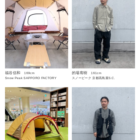
福谷信和
的場宥樹
169cm
161cm
Snow Peak SAPPORO FACTORY
スノーピーク 京都高島屋S.C.