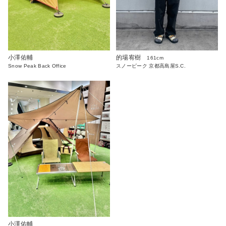
的場宥樹
小澤佑輔
161cm
スノーピーク 京都高島屋S.C.
Snow Peak Back Office
小澤佑輔