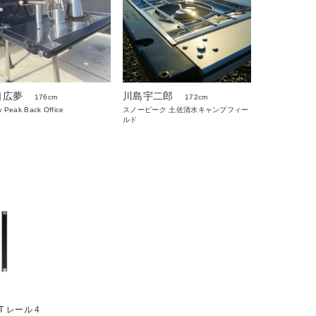
口広夢
川島宇二郎
176cm
172cm
 Peak Back Office
スノーピーク 土佐清水キャンプフィー
ルド
 レール 4