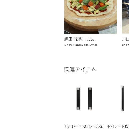
縄田 花菜
川
159cm
Snow Peak Back Office
Snow
関連アイテム
セパレートIGT レール 2
セパレートIGT