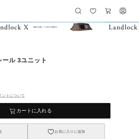
お
カ
気
ー
に
ト
入
り
レール 3ユニット
イントについて
カートに入れる
る
お気に入りに追加