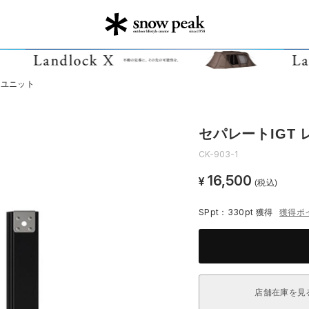
3ユニット
セパレートIGT 
CK-903-1
16,500
¥
(税込)
SPpt：330pt
獲得
獲得ポ
店舗在庫を見