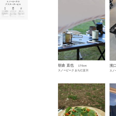
朝倉 直也
濱口
170cm
スノーピーク おち仁淀川
スノ