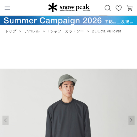
お
カ
Snow Peak
気
ー
に
ト
トップ
＞
アパレル
＞
Tシャツ・カットソー
＞
2L Octa Pullover
入
り