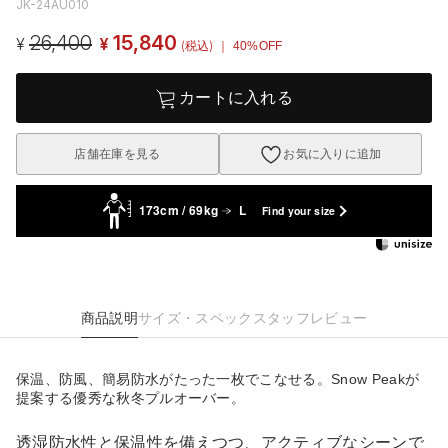
JK-24AU010
26,400
15,840
¥
¥
(税込)
｜ 40%OFF
カートに入れる
店舗在庫を見る
お気に入りに追加
173cm / 69kg
L
Find your size
商品説明
サイズ・スペック
スタッフレビュー
保温、防風、簡易防水がたった一枚でこなせる。Snow Peakが
提案する優秀な秋冬プルオーバー。
透湿防水性と保温性を備えつつ、アクティブなシーンで