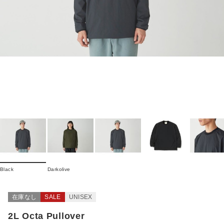
Black
Darkolive
在庫なし
SALE
UNISEX
2L Octa Pullover