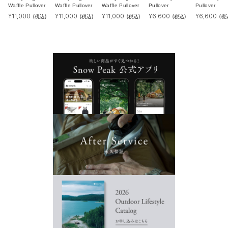
Waffle Pullover
Waffle Pullover
Waffle Pullover
Pullover
Pullover
¥
11,000
¥
11,000
¥
11,000
¥
6,600
¥
6,600
(税込)
(税込)
(税込)
(税込)
(税