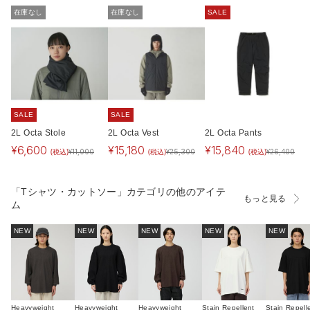
在庫なし
在庫なし
SALE
SALE
SALE
2L Octa Stole
2L Octa Vest
2L Octa Pants
¥
6,600
¥
15,180
¥
15,840
(税込)
(税込)
(税込)
¥
11,000
¥
25,300
¥
26,400
「Tシャツ・カットソー」カテゴリの他のアイテ
もっと見る
ム
NEW
NEW
NEW
NEW
NEW
Heavyweight
Heavyweight
Heavyweight
Stain Repellent
Stain Repell