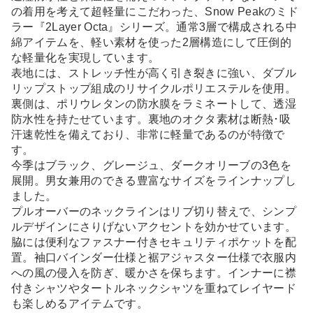
の着用を考えて超軽量にこだわった、Snow Peakのミド
ラー『2Layer Octa』シリーズ。通常3層で構成される中
綿アイテムを、軽い素材を使った2層構造にして圧倒的
な軽量化を実現しています。
表地には、ストレッチ性が高く引き裂きに強い、ダブル
リップストップ組成のリサイクルポリエステルを使用。
裏側は、ポリウレタンの防水膜をラミネートして、透湿
防水性を持たせています。裏地のオクタ素材は断熱･吸
汗速乾性を備えており、非常に軽量であるのが特徴で
す。
今季はブラック、グレージュ、ダークオリーブの3色を
展開。男女兼用のできる豊富なサイズをラインナップし
ました。
プルオーバーのネックラインはリブ切り替えで、シンプ
ルデザインにさりげないアクセントを効かせています。
脇には便利なファスナー付きセキュリティポケットを配
置。袖口バインダー仕様と裾アジャスター仕様で衣服内
への風の侵入を防ぎ、暖かさを保ちます。インナーに襟
付きシャツやタートルネックシャツを重ねてレイヤード
も楽しめるアイテムです。