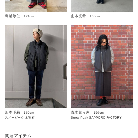
鳥越敬仁
山本光希
171cm
155cm
沢本明莉
青木菜々恵
160cm
159cm
スノーピーク 太宰府
Snow Peak SAPPORO FACTORY
関連アイテム