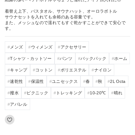
着替え上下、バスタオル、サウナハット、オーロラボトル
サウナセットを入れても余裕のある容量です。
また、メッシュなので濡れてもすぐ乾かすことができて安心で
す。
メンズ
ウィメンズ
アクセサリー
Tシャツ・カットソー
パンツ
バックパック
ホーム
キャンプ
コットン
ポリエステル
ナイロン
速乾性
保温性
ユニセックス
春
秋
2L Octa
撥水
ピクニック
トレッキング
10‐20℃
晴れ
アパレル