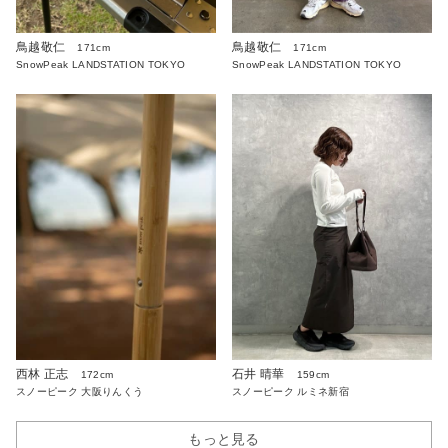
鳥越敬仁
鳥越敬仁
171cm
171cm
SnowPeak LANDSTATION TOKYO
SnowPeak LANDSTATION TOKYO
西林 正志
石井 晴華
172cm
159cm
スノーピーク 大阪りんくう
スノーピーク ルミネ新宿
もっと見る