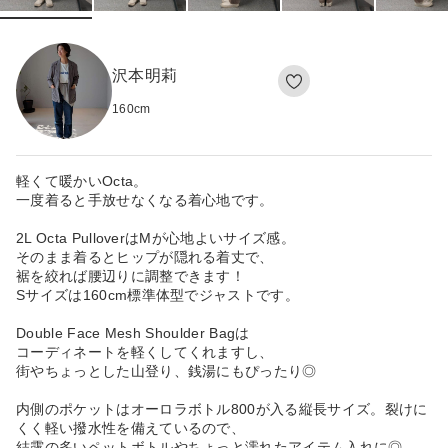
沢本明莉
160
cm
軽くて暖かいOcta。
一度着ると手放せなくなる着心地です。
2L Octa PulloverはMが心地よいサイズ感。
そのまま着るとヒップが隠れる着丈で、
裾を絞れば腰辺りに調整できます！
Sサイズは160cm標準体型でジャストです。
Double Face Mesh Shoulder Bagは
コーディネートを軽くしてくれますし、
街やちょっとした山登り、銭湯にもぴったり◎
内側のポケットはオーロラボトル800が入る縦長サイズ。裂けに
くく軽い撥水性を備えているので、
結露の多いペットボトルやちょっと濡れたアイテム入れに◎