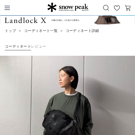
お
カ
Snow Peak
気
ー
に
ト
トップ
＞
コーディネート一覧
＞
コーディネート詳細
入
り
コーディネート
レビュー