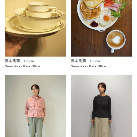
沢本明莉
沢本明莉
160cm
160cm
Snow Peak Back Office
Snow Peak Back Office