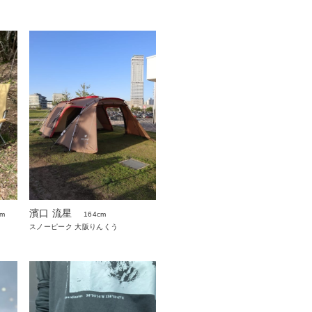
濱口 流星
cm
164cm
スノーピーク 大阪りんくう