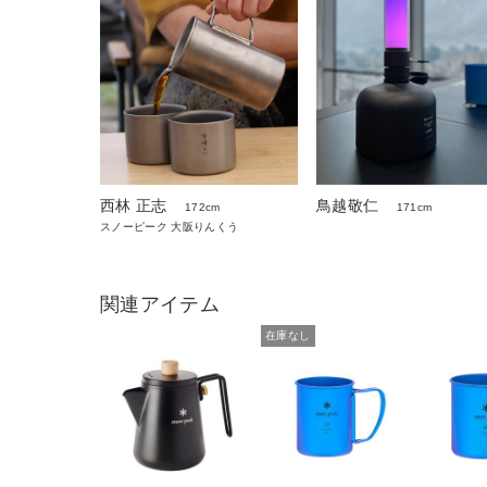
西林 正志
鳥越敬仁
172cm
171cm
スノーピーク 大阪りんくう
関連アイテム
在庫なし