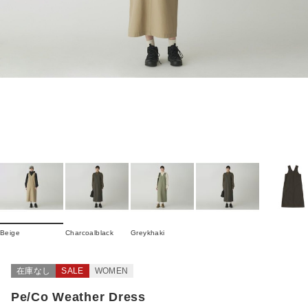
Beige
Charcoalblack
Greykhaki
在庫なし
SALE
WOMEN
Pe/Co Weather Dress