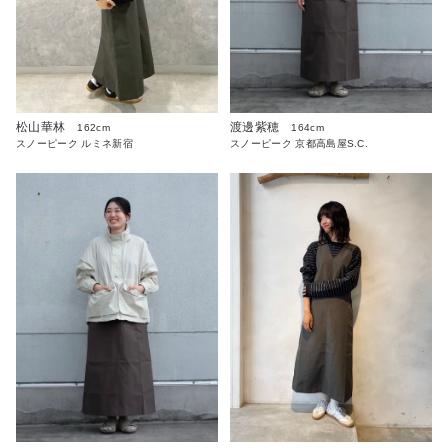
松山華林
渡邊紫穂
162cm
164cm
スノーピーク ルミネ新宿
スノーピーク 京都高島屋S.C.