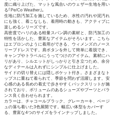
度に織り上げた、マットな風合いのウェザー生地を用い
る｢Pe/Co Weather｣。
生地に防汚加工を施しているため、水性の汚れや泥汚れ
にも強く、着こなしも、着用時の動きも、アクティブに
楽しめるシリーズです。
高密度でハリのある軽量スパン調の素材と、防汚加工の
特性を活かした、豊富なアイテムがそろいます。こちら
はエプロンのように着用ができる、ウィメンズのノース
リーブドレスです。肩ボタンを外して簡単に着脱でき、
キャンプやトラベルにうってつけのアイテム。素材にハ
リがあり、シルエットがしっかりと引き立つため、余分
なディテールは入れずにシンプルに仕上げました。
サイドの切り替えには隠しポケット付き。さまざまなト
ップスに重ねて着られて、季節を問わず活躍します。安
心感のある長めの着丈で歩きやすくバックスリットが施
されており、ボリュームのあるシューズやブーツとバラ
ンス良く合わせられます。
カラーは、チャコールブラック、グレーカーキ、ベージ
ュの落ち着いた3色展開です。幅広い体型をカバーす
る、豊富な4つのサイズをラインナップしました。