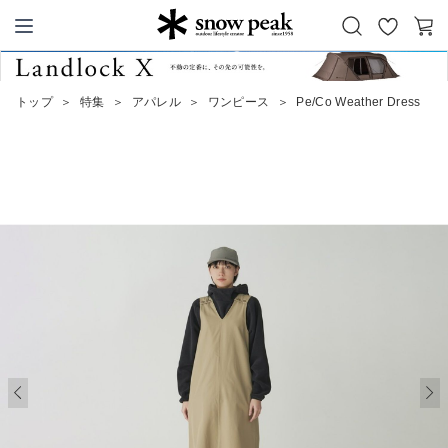
お
カ
Snow Peak
気
ー
に
ト
トップ
＞
特集
＞
アパレル
＞
ワンピース
＞
Pe/Co Weather Dress
入
り