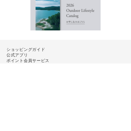
ショッピングガイド
公式アプリ
ポイント会員サービス
修理・ケア
11,000
¥
(税込)
店舗検索
購入
¥
22,000
お問い合わせ
会社概要
利用規約
個人情報保護方針
特定商取引法に基づく表記
レビューガイドライン