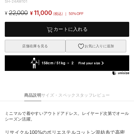
SH-24AW101
22,000
11,000
¥
¥
(税込)
｜ 50%OFF
カートに入れる
店舗在庫を見る
お気に入りに追加
158cm / 51kg
2
Find your size
商品説明
サイズ・スペック
スタッフレビュー
ミニマルで着やすいアウトドアドレス。レイヤード次第でオール
シーズン活躍。
リサイクル100%のポリエステルコットン混紡糸で高密