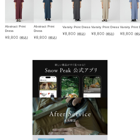
Abstract Print
Abstract Print
Varsity Print Dress
Varsity Print Dress
Varsity Print
Dress
Dress
¥
8,800
¥
8,800
¥
8,800
(税込)
(税込)
(税
¥
8,800
¥
8,800
(税込)
(税込)