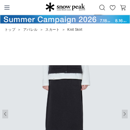
お
カ
Snow Peak
気
ー
に
ト
トップ
＞
アパレル
＞
スカート
＞
Knit Skirt
入
り