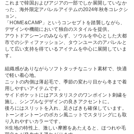
これまで韓国およびアジアの一部でしか展開していなか
った、海外限定アパレルアイテムの2024年秋冬コレクシ
ョン。
「HOME&CAMP」というコンセプトを踏襲しながら、
デザインや機能において独自のスタイルを提供。
アウトドアシーンのみならず、ソウルを中心とした大都
市でのシティファッション、タウンユースのアパレルと
して広い支持を得ているアイテムを中心に展開していま
す。
組織感がありながらソフトタッチなニット素材で、快適
で軽い着心地。
ニットの内側は薄起毛で、季節の変わり目から冬まで着
用しやすいアイテムです。
サイドポケットにはアスタリスクのワンポイント刺繍を
施し、シンプルなデザインの良きアクセントに。
後ろにはスリットを入れ、足さばきも確保しています。
トーンオントーンのボカシ風ニットでスタリングにも取
り入れやすいカラーです。
※生地の特性上、激しい摩擦をあたえると、ほつれや毛