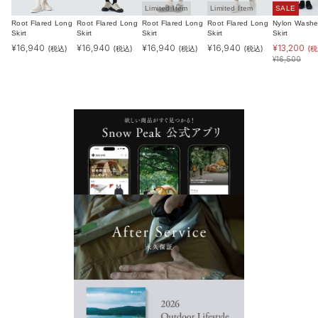
Limited Item
Limited Item
SALE
Root Flared Long
Root Flared Long
Root Flared Long
Root Flared Long
Nylon Washe
Skirt
Skirt
Skirt
Skirt
Skirt
¥
16,940
¥
16,940
¥
16,940
¥
16,940
¥
13,200
(税込)
(税込)
(税込)
(税込)
(税
¥
16,500