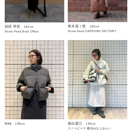
青木菜々恵
前田 琴美
159cm
162cm
Snow Peak SAPPORO FACTORY
Snow Peak Back Office
kika
南出梨江
158cm
150cm
スノーピーク 横浜みなとみらい