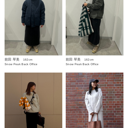
前田 琴美
前田 琴美
162cm
162cm
Snow Peak Back Office
Snow Peak Back Office