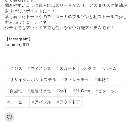
動きやすいように後ろにはスリットが入り、アスタリスク刺繍が
さりげないポイントに＊＊
落ち着いたトーンなので、カーキのブルゾンと柄ストールで少し
大人っぽくコーディネート。
シティでもアウトドアでも使いやすい万能アイテムです！
【Instagram】
kotomin_611
メンズ
ウィメンズ
スカート
オクタ
ホーム
リサイクルポリエステル
ストレッチ性
速乾性
保温性
透湿防水性
秋冬
2L Octa
ピクニック
コーヒー
アパレル
アウトドア