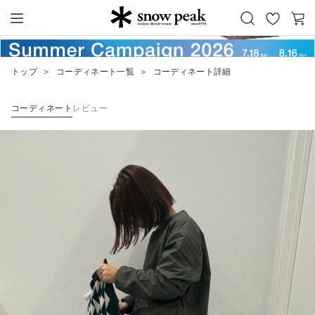
お
カ
Snow Peak
気
ー
に
ト
トップ
＞
コーディネート一覧
＞
コーディネート詳細
入
り
コーディネート
レビュー