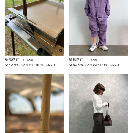
鳥越敬仁
鳥越敬仁
171cm
171cm
SnowPeak LANDSTATION TOKYO
SnowPeak LANDSTATION TOKYO