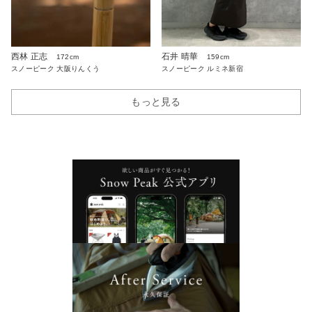
西林 正志
石井 晴華
172cm
159cm
スノーピーク 大阪りんくう
スノーピーク ルミネ新宿
もっと見る