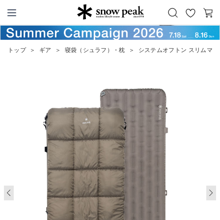
お
カ
Snow Peak
気
ー
に
ト
トップ
＞
ギア
＞
寝袋（シュラフ）・枕
＞
システムオフトン スリムマッ
入
り