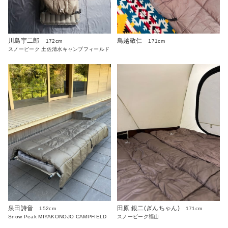
川島宇二郎
鳥越敬仁
172cm
171cm
スノーピーク 土佐清水キャンプフィールド
泉田詩音
田原 銀二(ぎんちゃん)
152cm
171cm
Snow Peak MIYAKONOJO CAMPFIELD
スノーピーク福山