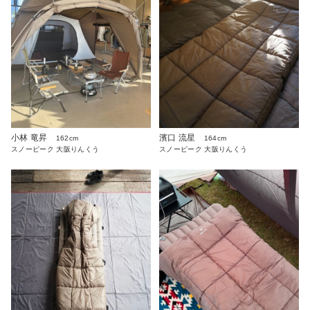
小林 竜昇
濱口 流星
162cm
164cm
スノーピーク 大阪りんくう
スノーピーク 大阪りんくう