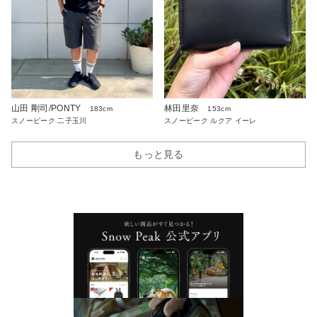
山田 剛司/PONTY
林田里奈
183cm
153cm
スノーピーク 二子玉川
スノーピーク ルクア イーレ
もっと見る