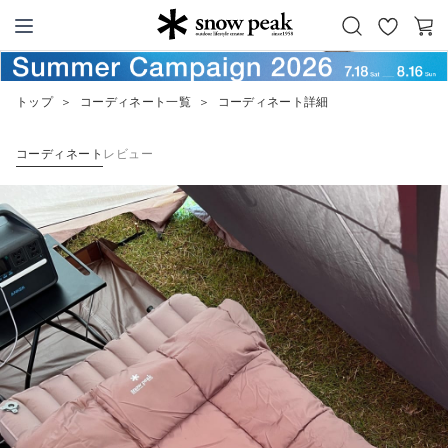
お
カ
Snow Peak
気
ー
に
ト
トップ
＞
コーディネート一覧
＞
コーディネート詳細
入
り
コーディネート
レビュー