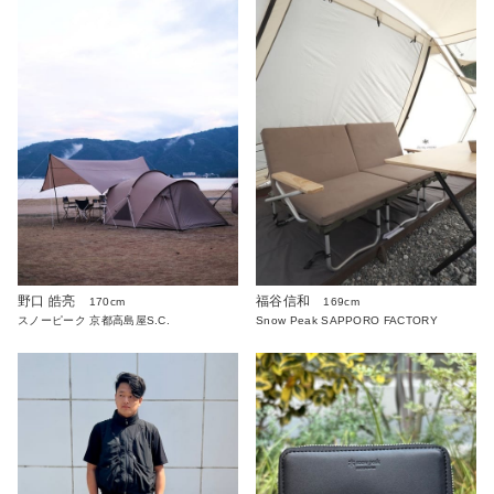
野口 皓亮
福谷信和
170cm
169cm
スノーピーク 京都高島屋S.C.
Snow Peak SAPPORO FACTORY