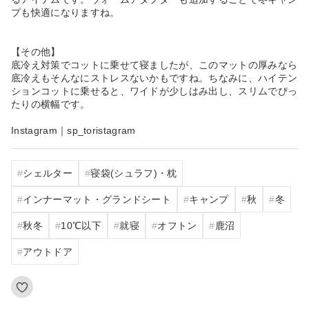
プも快適になりますね。
【その他】
底冷え対策でコットに乗せて寝ましたが、このマットの厚みなら
底冷えもそんなにストレスないかもですね。ちなみに、ハイテン
ションコットに乗せると、ワイドが少しはみ出し、スリムでぴっ
たりの横幅です。
Instagram｜sp_toristagram
シェルター
寝袋(シュラフ)・枕
インナーマット・グランドシート
キャンプ
秋
冬
秋冬
10℃以下
就寝
オフトン
鹿沼
アウトドア