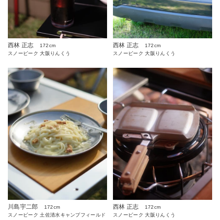
西林 正志
西林 正志
172cm
172cm
スノーピーク 大阪りんくう
スノーピーク 大阪りんくう
川島宇二郎
西林 正志
172cm
172cm
スノーピーク 土佐清水キャンプフィールド
スノーピーク 大阪りんくう