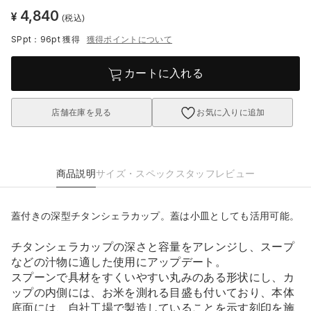
4,840
¥
(税込)
SPpt：96pt
獲得
獲得ポイントについて
カートに入れる
店舗在庫を見る
お気に入りに追加
商品説明
サイズ・スペック
スタッフレビュー
蓋付きの深型チタンシェラカップ。蓋は小皿としても活用可能。
チタンシェラカップの深さと容量をアレンジし、スープ
などの汁物に適した使用にアップデート。
スプーンで具材をすくいやすい丸みのある形状にし、カ
ップの内側には、お米を測れる目盛も付いており、本体
底面には、自社工場で製造していることを示す刻印を施