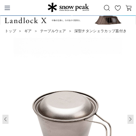
お
カ
Snow Peak
気
ー
に
ト
トップ
＞
ギア
＞
テーブルウェア
＞
深型チタンシェラカップ蓋付き
入
り