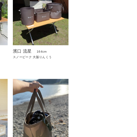
濱口 流星
164cm
スノーピーク 大阪りんくう