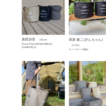
泉田詩音
田原 銀二(ぎんちゃん)
152cm
Snow Peak MIYAKONOJO
171cm
CAMPFIELD
スノーピーク福山