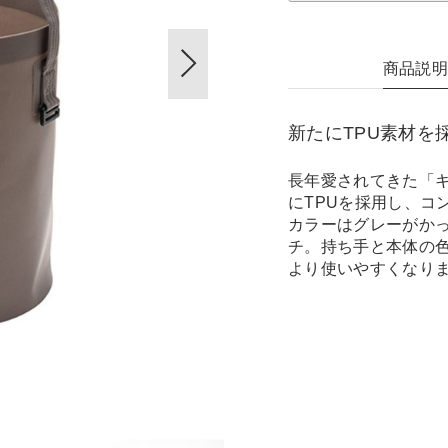
商品説
新たにTPU素材を
長年愛されてきた「
にTPUを採用し、コ
カラーはグレーがか
チ。持ち手と本体の
より使いやすくなり