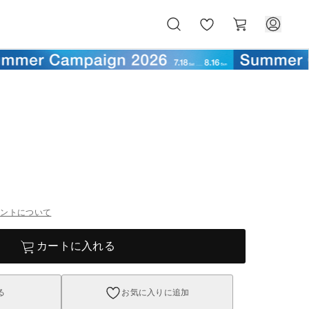
お
カ
気
ー
に
ト
入
り
イントについて
カートに入れる
る
お気に入りに追加