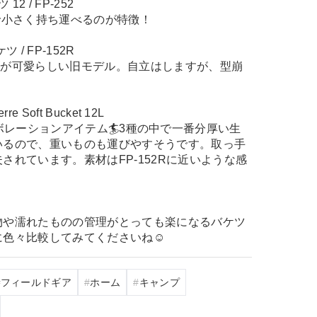
2 / FP-252
で小さく持ち運べるのが特徴！
/ FP-152R
ゴが可愛らしい旧モデル。自立はしますが、型崩
e Soft Bucket 12L
rre コラボレーションアイテム🏄3種の中で一番分厚い生
いるので、重いものも運びやすそうです。取っ手
されています。素材はFP-152Rに近いような感
物や濡れたものの管理がとっても楽になるバケツ
に色々比較してみてくださいね☺
フィールドギア
ホーム
キャンプ