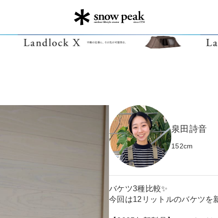
泉田詩音
152
cm
バケツ3種比較✨
今回は12リットルのバケツを