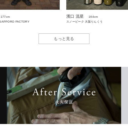
濱口 流星
164cm
177cm
スノーピーク 大阪りんくう
 SAPPORO FACTORY
もっと見る