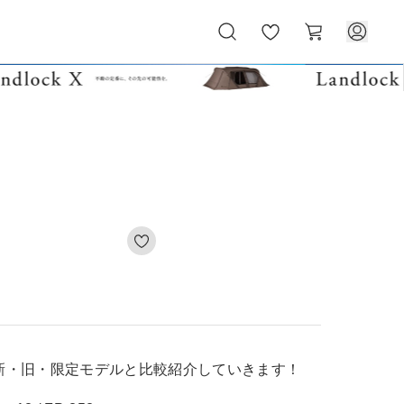
お
カ
気
ー
に
ト
入
り
新・旧・限定モデルと比較紹介していきます！