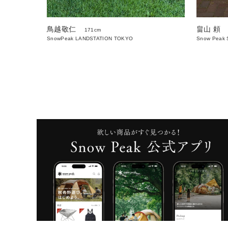
鳥越敬仁
畠山 頼
171cm
SnowPeak LANDSTATION TOKYO
Snow Peak