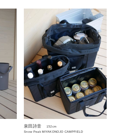
泉田詩音
152cm
Snow Peak MIYAKONOJO CAMPFIELD