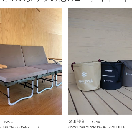
泉田詩音
152cm
152cm
Snow Peak MIYAKONOJO CAMPFIELD
 MIYAKONOJO CAMPFIELD