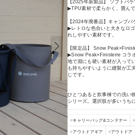
【2025年新製品】 ソフトバケツ 1
▶TPU素材で柔らかく、畳ん
【2024年廃番品】キャンプバケツ 
▶レトロな色合いと大きなロ
れしやすい素材です。
【限定品】 Snow Peak×Finisterr
▶Snow Peak×Finiste
地で淵にも硬い素材が入って
も持ちやすいように縫製が工夫
じです。
ひとつあると炊事棟での洗い
シリーズ。選択肢が多いうち
キャリーバッグ&コンテナー
アウトドアギア
アウトドア