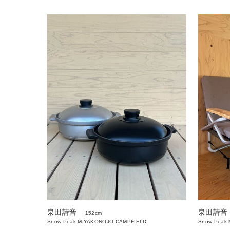
泉田詩音
泉田詩音
152cm
Snow Peak MIYAKONOJO CAMPFIELD
Snow Peak