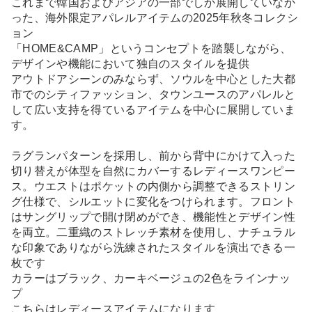
これまで韓国およびアジアの一部でしか展開していなか
った、海外限定アパレルアイテムの2025年秋冬コレクシ
ョン
「HOME&CAMP」というコンセプトを踏襲しながら、
デザインや機能において独自のスタイルを提供
アウトドアシーンのみならず、ソウルを中心とした大都
市でのシティファッション、タウンユースのアパレルと
して広い支持を得ているアイテムを中心に展開していま
す。
ラグランパターンを採用し、前から背中にかけて入った
切り替えが体型を自然にカバーするレディースワンピー
ス。ウエストはポケットの内側から調整できるストリン
グ仕様で、シルエットに変化をつけられます。フロント
はサングリップで開け閉めができ、機能性とデザイン性
を両立。二重織のストレッチ素材を使用し、ナチュラル
な印象でありながら洗練されたスタイルを演出できる一
枚です
カラーはブラック、カーキベージュの2色をラインナッ
プ
こちらはレディースアイテムになります