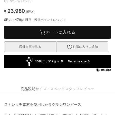
GS-S25FWTOP35
23,980
¥
(税込)
SPpt：479pt
獲得
獲得ポイントについて
カートに入れる
店舗在庫を見る
お気に入りに追加
158cm / 51kg
M
Find your size
商品説明
サイズ・スペック
スタッフレビュー
ストレッチ素材を使用したラグランワンピース