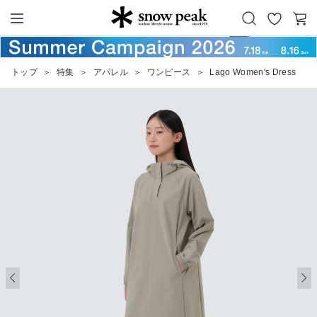
お
カ
Snow Peak
気
ー
に
ト
トップ
＞
特集
＞
アパレル
＞
ワンピース
＞
Lago Women's Dress
入
り