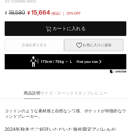
GS-S25MMLWB50
19,580
15,664
¥
¥
(税込)
｜ 20%OFF
カートに入れる
店舗在庫を見る
お気に入りに追加
173cm / 70kg
L
Find your size
商品説明
サイズ・スペック
スタッフレビュー
コットンのような素材感と自然なシワ感、ポケットが特徴的なウ
ィンドブレーカー。
2024年秋冬でご好評いただいた海外限定アパレルが、