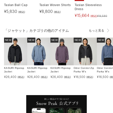
Taslan Ball Cap
Taslan Woven Shorts
Taslan Sleeveless
Dress
¥
5,830
¥
8,800
(税込)
(税込)
¥
15,664
(税込)
¥
19,580
「ジャケット」カテゴリの他のアイテム
もっと見る
NEW
NEW
NEW
NEW
NEW
KASURI Ripstop
KASURI Ripstop
KASURI Ripstop
Odor Control Zip
Odor Control
Jacket
Jacket
Jacket
Parka W's
Parka W's
¥
26,400
¥
26,400
¥
26,400
¥
16,500
¥
16,500
(税込)
(税込)
(税込)
(税込)
(税