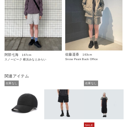
佐藤遥香
阿部七海
163cm
167cm
Snow Peak Back Office
スノーピーク 横浜みなとみらい
関連アイテム
在庫なし
在庫なし
SALE