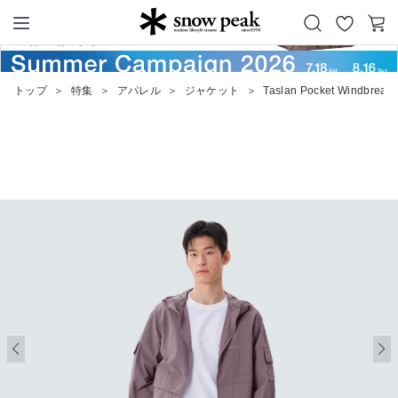
お
カ
Snow Peak
気
ー
に
ト
トップ
＞
特集
＞
アパレル
＞
ジャケット
＞
Taslan Pocket Windbreake
入
り