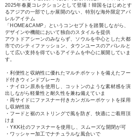
2025年春夏コレクションとして登場！韓国をはじめとす
るアジアの一部でしか展開のない、特別な海外限定アパ
レルアイテム
「HOME&CAMP」というコンセプトを踏襲しながら、
デザインや機能において独自のスタイルを提供
アウトドアシーンのみならず、ソウルを中心とした大都
市でのシティファッション、タウンユースのアパレルと
して広い支持を得ているアイテムを中心に展開していま
す。
・利便性と収納性に優れたマルチポケットを備えたフー
ド付きウィンドブレーカ
・ナイロン原糸を使用し、コットンのような素材感を演
出しながら軽量性と耐久性を兼ね備えていま
・両サイドにファスナー付きカンガルーポケットを採用
し収納性抜
・フードと裾のストリングで風を防ぎ、快適にご着用頂
けま
・YKK社のファスナーを使用し、スムーズな開閉が可
・ワッシャー加工でナチュラルな風合いで