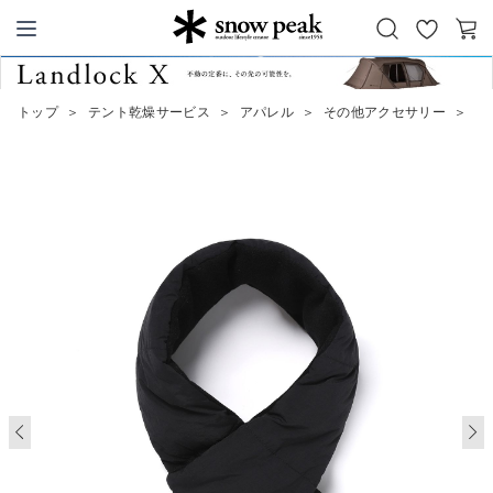
お
カ
Snow Peak
気
ー
に
ト
トップ
＞
テント乾燥サービス
＞
アパレル
＞
その他アクセサリー
＞
La
入
り