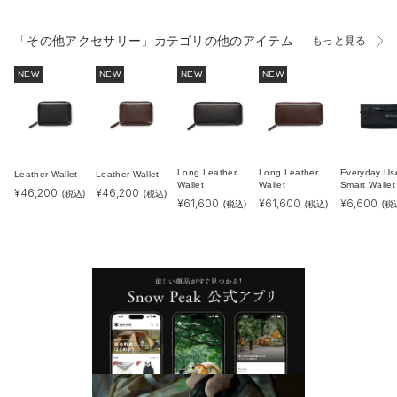
「その他アクセサリー」カテゴリの他のアイテム
もっと見る
NEW
NEW
NEW
NEW
Long Leather
Long Leather
Everyday Us
Leather Wallet
Leather Wallet
Wallet
Wallet
Smart Wallet
¥
46,200
¥
46,200
(税込)
(税込)
¥
61,600
¥
61,600
¥
6,600
(税込)
(税込)
(税