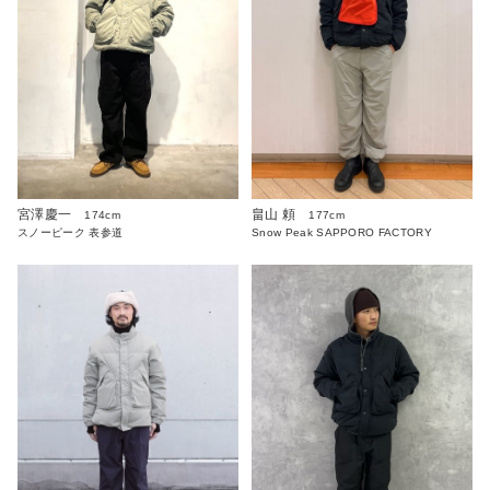
宮澤慶一
畠山 頼
174cm
177cm
スノーピーク 表参道
Snow Peak SAPPORO FACTORY