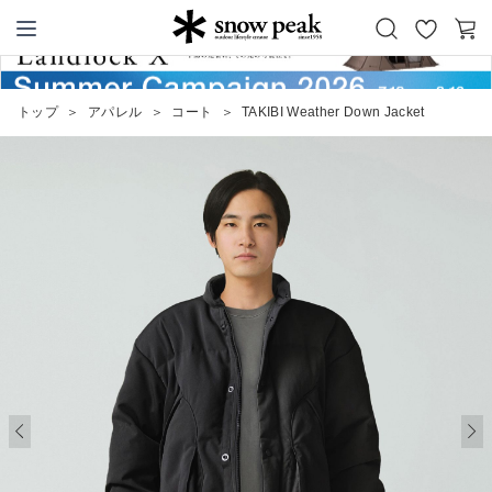
お
カ
Snow Peak
気
ー
に
ト
トップ
＞
アパレル
＞
コート
＞
TAKIBI Weather Down Jacket
入
り