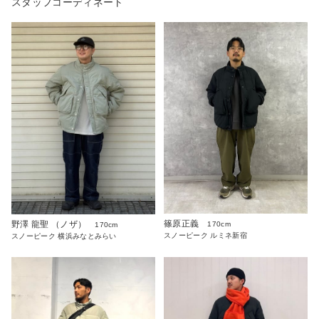
スタッフコーディネート
篠原正義
野澤 龍聖 （ノザ）
170cm
170cm
スノーピーク ルミネ新宿
スノーピーク 横浜みなとみらい