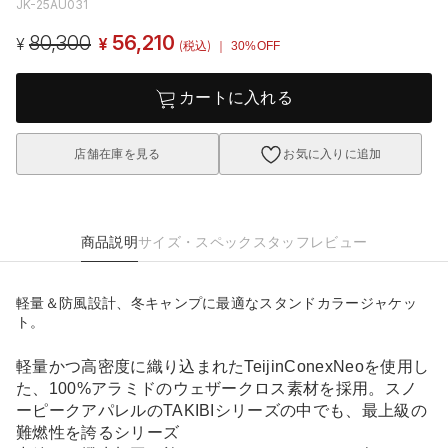
JK-25AU031
80,300
56,210
¥
¥
(税込)
｜ 30%OFF
カートに入れる
店舗在庫を見る
お気に入りに追加
商品説明
サイズ・スペック
スタッフレビュー
軽量＆防風設計、冬キャンプに最適なスタンドカラージャケッ
ト。
軽量かつ高密度に織り込まれたTeijinConexNeoを使用し
た、100%アラミドのウェザークロス素材を採用。スノ
ーピークアパレルのTAKIBIシリーズの中でも、最上級の
難燃性を誇るシリーズ