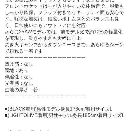
フロントポケットは手が入りやすい立体構造で、容量も
しっかり確保。フラップ付きでセキュリティ面も安心で
す。軽快な着丈は、幅広いボトムスとのバランスも良
く、日常使いにもアウトドアにも対応
さらに25AWモデルでは、前モデル比で約10%の軽量化
を実現し、動きやすさも大幅に向上
焚き火キャンプからタウンユースまで、あらゆるシーン
で頼れる一着です
ーーーーーーーーーーーーーーーーー
透け感：なし
裏地：あり
伸縮性：なし
光沢感：なし
生地の厚さ：普
ーーーーーーーーーーーーーーーーー
■(BLACK着用)男性モデル身長178cm/着用サイズL
■(LIGHTOLIVE着用)男性モデル身長185cm/着用サイズL