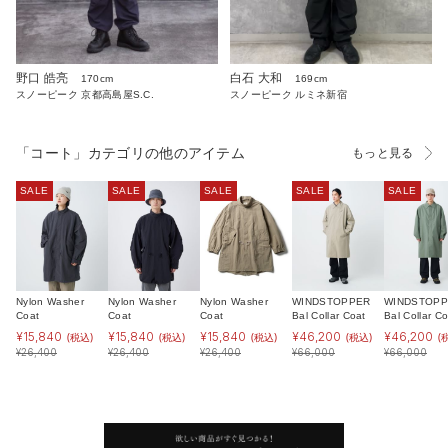
野口 皓亮
白石 大和
170cm
169cm
スノーピーク 京都高島屋S.C.
スノーピーク ルミネ新宿
「コート」カテゴリの他のアイテム
もっと見る
SALE
SALE
SALE
SALE
SALE
Nylon Washer
Nylon Washer
Nylon Washer
WINDSTOPPER
WINDSTOP
Coat
Coat
Coat
Bal Collar Coat
Bal Collar Co
¥
15,840
¥
15,840
¥
15,840
¥
46,200
¥
46,200
(税込)
(税込)
(税込)
(税込)
(
¥
26,400
¥
26,400
¥
26,400
¥
66,000
¥
66,000