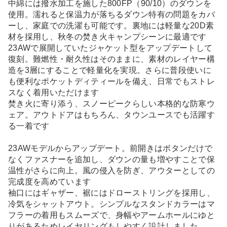
中綿には撥水加工を施した800FP（90/10）のダウンを
使用。濡れると保温力が落ちるダウン特有の問題をカバ
ーし、家庭での洗濯も可能です。裏地には軽量な20D素
材を採用し、秋冬の焚き火キャンプシーンに最適です
23AWで展開していたジャケット型をアップデートして
復刻。難燃性・耐久性はそのままに、素材のレイヤー構
造を3層にすることで軽量化を実現。さらに普段使いに
も便利なポケットディティールを備え、日常でもストレ
スなく着用いただけます
焚き火に寄り添う、スノーピークらしい本格的な防寒ウ
ェア。アウトドアはもちろん、タウンユースでも活躍す
る一着です
23AWモデルからアップデート。前開きはボタンだけで
なくファスナーを追加し、ダウンの量も増やすことで保
温性がさらに向上。風の侵入を防ぎ、アウターとしての
完成度を高めています
袖口にはギャザー、裾にはドローストリングを採用し、
冷気をシャットアウト。シンプルなスタンドカラーはマ
フラーの着用もスムーズで、身幅やアームホールにゆと
りがあるためレイヤリングもしやすく設計しました