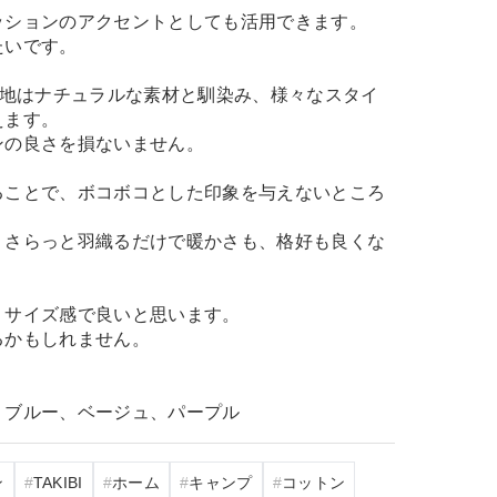
ッションのアクセントとしても活用できます。
たいです。
生地はナチュラルな素材と馴染み、様々なスタイ
えます。
ンの良さを損ないません。
ることで、ボコボコとした印象を与えないところ
、さらっと羽織るだけで暖かさも、格好も良くな
くサイズ感で良いと思います。
るかもしれません。
、ブルー、ベージュ、パープル
ン
TAKIBI
ホーム
キャンプ
コットン