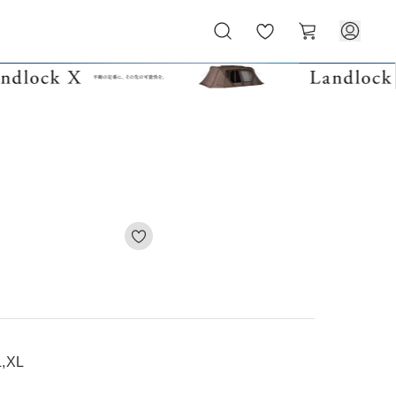
お
カ
気
ー
に
ト
入
り
,XL