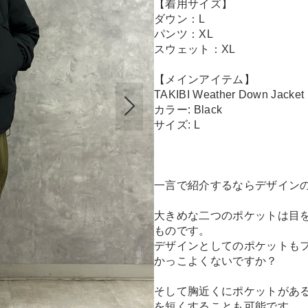
【着用サイズ】
ダウン：L
パンツ：XL
スウェット：XL
【メインアイテム】
TAKIBI Weather Down Jacket
カラー: Black
サイズ: L
一言で紹介するならデザイン
大きめな二つのポケットは目
ものです。
デザインとしてのポケットも
かっこよくないですか？
そして胸近くにポケットがあ
を短くすることも可能です。