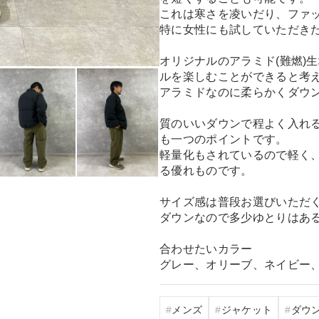
これは寒さを凌いだり、ファ
特に女性にも試していただき
オリジナルのアラミド(難燃)
ルを楽しむことができると考
アラミドなのに柔らかくダウ
質のいいダウンで程よく入れ
も一つのポイントです。
軽量化もされているので軽く
る優れものです。
サイズ感は普段お選びいただ
ダウンなので多少ゆとりはあ
合わせたいカラー
グレー、オリーブ、ネイビー
メンズ
ジャケット
ダウ