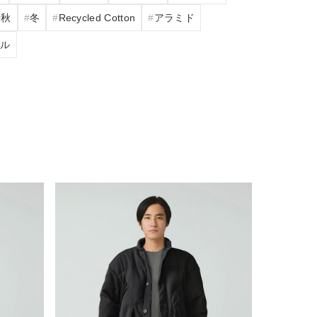
秋
冬
Recycled Cotton
アラミド
レル