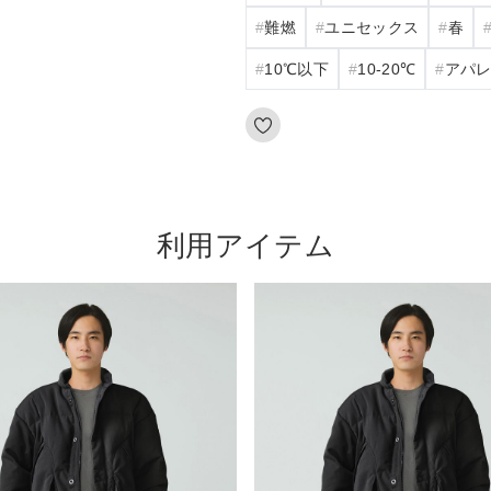
難燃
ユニセックス
春
10℃以下
10‐20℃
アパ
利用アイテム