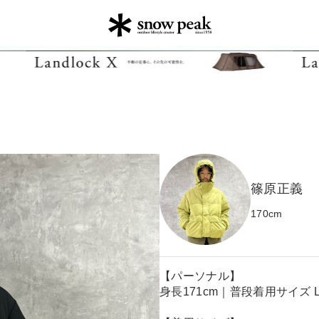
篠原正義
170
cm
【パーソナル】
身長171cm｜普段着用サイズ L