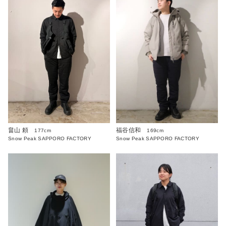
畠山 頼
福谷信和
177cm
169cm
Snow Peak SAPPORO FACTORY
Snow Peak SAPPORO FACTORY