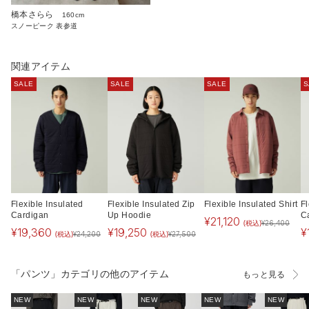
橋本さらら
160cm
スノーピーク 表参道
関連アイテム
SALE
SALE
SALE
S
Flexible Insulated
Flexible Insulated Zip
Flexible Insulated Shirt
F
Cardigan
Up Hoodie
C
¥
21,120
(税込)
¥
26,400
¥
19,360
¥
19,250
¥
(税込)
(税込)
¥
24,200
¥
27,500
「パンツ」カテゴリの他のアイテム
もっと見る
NEW
NEW
NEW
NEW
NEW