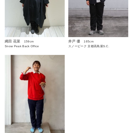
縄田 花菜
井戸 優
159cm
165cm
Snow Peak Back Office
スノーピーク 京都高島屋S.C.