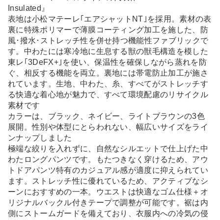
Insulated』
表地は小松マテーレ｢エアシャットNT｣を採用。素材の表
裏に特殊ポリマーで薄膜コーティング加工を施した、防
風･撥水･ストレッチ性を併せ持つ機能性ファブリックで
す。中わたには寒冷地に生息する獣の獣毛構造を模した
東レ｢3DeFX+｣を使い、保温性を確保しながら蒸れを防
ぐ、相反する機能を両立。裏地には帯電防止加工が施さ
れています。生地、中わた、糸、すべてがストレッチす
る快適な着心地が魅力で、すべて環境配慮のリサイクル
素材です
カラーは、ブラック、ネイビー、ライトブラウンの3色
展開。性別や体型にとらわれない、幅広いサイズをライ
ンナップしました
極端な絞りを入れずに、自然なシルエットで仕上げた中
わたロングパンツです。もたつきなく穿けるため、アウ
トドアパンツ特有のカジュアル感が適度に抑えられてい
ます。ストレッチ性に優れているため、アクティブなシ
ーンにおすすめの一本。ウエストは快適なゴム仕様＋オ
リジナルバックル付きテープで調整が可能です。裾は内
側にストームガードを備えており、衣服内への冷気の侵