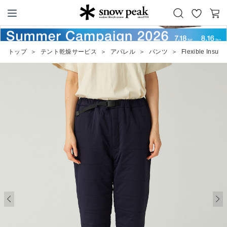
お
カ
Snow Peak
気
ー
に
ト
トップ
＞
テント乾燥サービス
＞
アパレル
＞
パンツ
＞
Flexible Insula
入
り