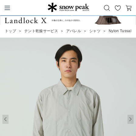
お
カ
Snow Peak
気
ー
に
ト
トップ
＞
テント乾燥サービス
＞
アパレル
＞
シャツ
＞
Nylon Tussah Ut
入
り