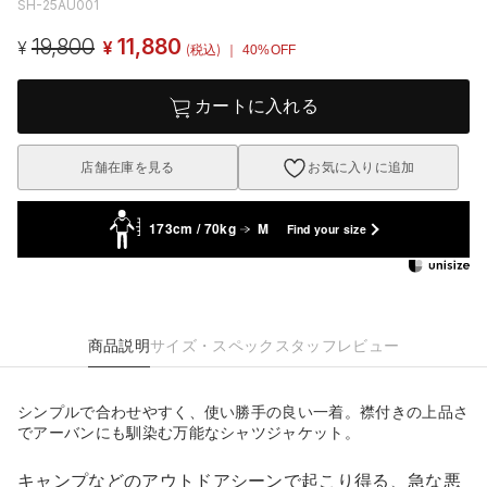
SH-25AU001
19,800
11,880
¥
¥
(税込)
｜ 40%OFF
カートに入れる
店舗在庫を見る
お気に入りに追加
173cm / 70kg
M
Find your size
商品説明
サイズ・スペック
スタッフレビュー
シンプルで合わせやすく、使い勝手の良い一着。襟付きの上品さ
でアーバンにも馴染む万能なシャツジャケット。
キャンプなどのアウトドアシーンで起こり得る、急な悪