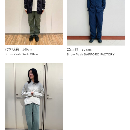
沢本明莉
畠山 頼
160cm
177cm
Snow Peak Back Office
Snow Peak SAPPORO FACTORY