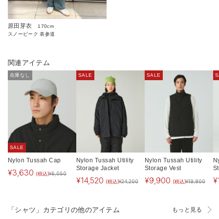
原田芽衣
170cm
スノーピーク 表参道
関連アイテム
在庫なし
SALE
SALE
S
SALE
Nylon Tussah Cap
Nylon Tussah Utility
Nylon Tussah Utility
Ny
Storage Jacket
Storage Vest
S
¥
3,630
(税込)
¥
6,050
¥
14,520
¥
9,900
¥
(税込)
(税込)
¥
24,200
¥
19,800
「シャツ」カテゴリの他のアイテム
もっと見る