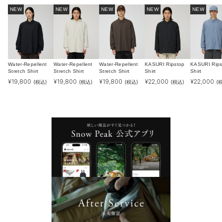
NEW
NEW
NEW
NEW
NEW
Water-Repellent
Water-Repellent
Water-Repellent
KASURI Ripstop
KASURI Rips
Stretch Shirt
Stretch Shirt
Stretch Shirt
Shirt
Shirt
¥
19,800
¥
19,800
¥
19,800
¥
22,000
¥
22,000
(税込)
(税込)
(税込)
(税込)
(