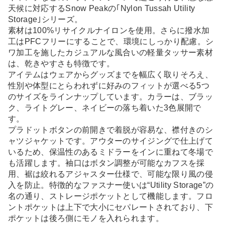
天候に対応するSnow Peakの｢Nylon Tussah Utility
Storage｣シリーズ。
素材は100%リサイクルナイロンを使用。さらに撥水加
工はPFCフリーにすることで、環境にしっかり配慮。シ
ワ加工を施したカジュアルな風合いの軽量タッサー素材
は、乾きやすさも特徴です。
アイテムはウェアからグッズまでを幅広く取りそろえ、
性別や体型にとらわれずに好みのフィットが選べる5つ
のサイズをラインナップしています。カラーは、ブラッ
ク、ライトグレー、ネイビーの落ち着いた3色展開で
す。
プラドットボタンの前開きで着脱が容易な、襟付きのシ
ャツジャケットです。アウターのサイジングで仕上げて
いるため、保温性のあるミドラーをインに重ねて冬場で
も活躍します。袖口はボタン調整が可能なカフスを採
用、裾は絞れるアジャスター仕様で、可能な限り風の侵
入を防止。特徴的なファスナー使いは“Utility Storage”の
名の通り、ストレージポケットとして機能します。フロ
ントポケットは上下で大小にセパレートされており、下
ポケットは後ろ側にモノを入れられます。