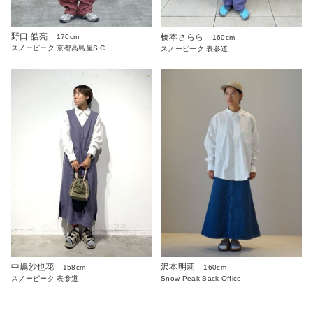
野口 皓亮
橋本さらら
170cm
160cm
スノーピーク 京都高島屋S.C.
スノーピーク 表参道
中嶋沙也花
沢本明莉
158cm
160cm
スノーピーク 表参道
Snow Peak Back Office