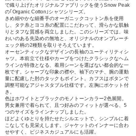
で織り上げたオリジナルファブリックを使うSnow Peak
の｢Organic Cotton｣シャツシリーズ。
きめ細やかな細番手のオーガニックコットン糸を使用
し、タテ糸とヨコ糸の配置にこだわって、滑らかな肌触
りとタフな質感を両立しました。このシリーズでは、味
わいのある先染めの無地と、オリジナルのオンブレーチ
ェック柄の2種類を取りそろえています。
オーセンティックなデザインの長袖のユーティリティシ
ャツ。本前立て仕様やカーブをつけたクラシックなヘム
ラインが特徴となる、着用シーンを選ばない都会的な一
枚です。シャープな印象の襟や、袖下のマチ、腕の運動
量に配慮した肘のタックもポイント。カフスはボタンで
調整可能なアジャスタブル仕様です。左胸にポケット付
き。
色はホワイトとブラックのモノトーンカラー2色展開。
男女兼用で着られて、且つ好みのフィットが選べる、5
つのサイズをラインナップしました。
ほどよくゆとりを持たせたシルエットで、シンプルに着
こなしても見栄えします。ジャケットのインナーに合わ
せやすく、ビジネスカジュアルにも活躍。