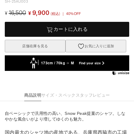
SH-25AU003
16,500
9,900
¥
¥
(税込)
｜ 40%OFF
カートに入れる
店舗在庫を見る
お気に入りに追加
173cm / 70kg
M
Find your size
商品説明
サイズ・スペック
スタッフレビュー
自ベーシックで汎用性の高い、Snow Peak提案のシャツ。しな
やかな風合いがより増してゆくのも魅力。
国内最大のシャツ地の産地である、兵庫県西脇市の工場