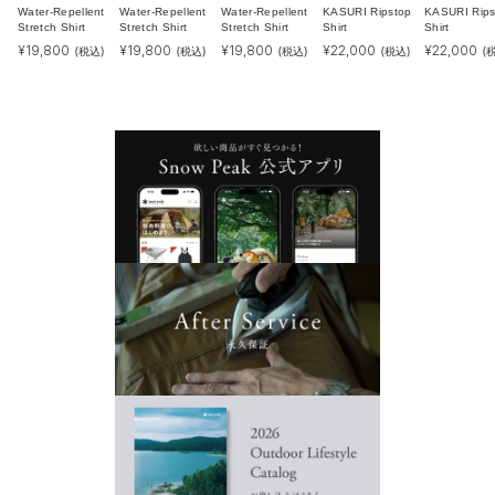
Water-Repellent
Water-Repellent
Water-Repellent
KASURI Ripstop
KASURI Rips
Stretch Shirt
Stretch Shirt
Stretch Shirt
Shirt
Shirt
¥
19,800
¥
19,800
¥
19,800
¥
22,000
¥
22,000
(税込)
(税込)
(税込)
(税込)
(