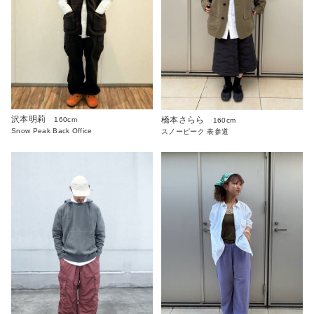
沢本明莉
橋本さらら
160cm
160cm
Snow Peak Back Office
スノーピーク 表参道