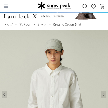
お
カ
Snow Peak
気
ー
に
ト
トップ
＞
アパレル
＞
シャツ
＞
Organic Cotton Shirt
入
り