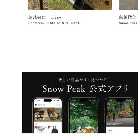
鳥越敬仁
鳥越敬仁
171cm
SnowPeak LANDSTATION TOKYO
SnowPeak 