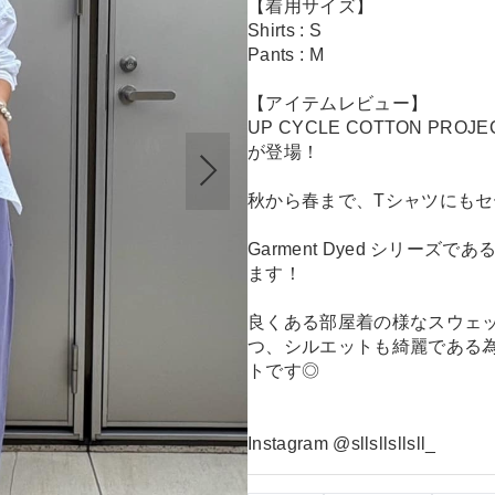
【着用サイズ】
Shirts : S
Pants : M
【アイテムレビュー】
UP CYCLE COTTON P
が登場！
秋から春まで、Tシャツにも
Garment Dyed シリー
ます！
良くある部屋着の様なスウェ
つ、シルエットも綺麗である
トです◎
Instagram @sllsllsllsll_