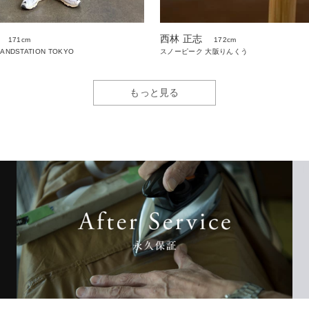
西林 正志
171cm
172cm
LANDSTATION TOKYO
スノーピーク 大阪りんくう
もっと見る