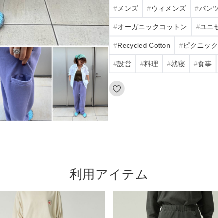
メンズ
ウィメンズ
パン
オーガニックコットン
ユニ
Recycled Cotton
ピクニッ
設営
料理
就寝
食事
利用アイテム