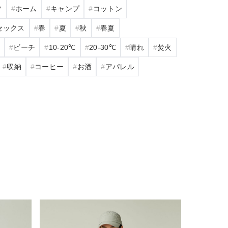
ツ
ホーム
キャンプ
コットン
セックス
春
夏
秋
春夏
ク
ビーチ
10‐20℃
20‐30℃
晴れ
焚火
収納
コーヒー
お酒
アパレル