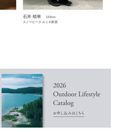
石井 晴華
159cm
スノーピーク ルミネ新宿