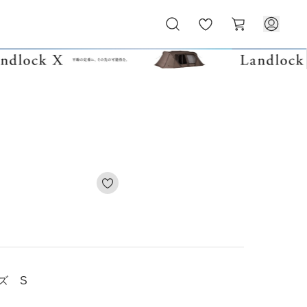
お
カ
気
ー
に
ト
入
り
イズ S