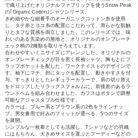
で織り上げたオリジナルファブリックを使うSnow Peak
の｢Organic Cotton｣シャツシリーズ。
きめ細やかな細番手のオーガニックコットン糸を使用
し、タテ糸とヨコ糸の配置にこだわって、滑らかな肌触
りとタフな質感を両立しました。このシリーズでは、味
わいのある先染めの無地と、オリジナルのオンブレーチ
ェック柄の2種類を取りそろえています。
合わせやすいミニサイズにアレンジした、オリジナルの
オンブレーチェックが目を惹く長袖シャツ。胸もとにフ
ラップポケットを配した、ワークテイストのデザインで
す。袖下にマチ、肘にタックを配置し、動きやすさを付
与。すっきりとしたレギュラーカラーで、肩の切り替え
をドロップしたリラックスフォルムに、前後差のあるラ
ウンドヘムを組み合わせました。カフスはボタンで調整
可能なアジャスタブル仕様です。
カラーは、ブルー系とブラウン系の2色をラインナッ
プ。男女兼用で好みのフィットが選べる、5つのサイズ
を展開。
シンプルな一枚着としても活躍し、Tシャツなどの羽織
にはもちろん、大きめサイズを選ぶとフーディーなどの