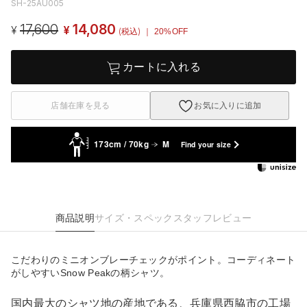
SH-25AU005
17,600
14,080
¥
¥
(税込)
｜ 20%OFF
カートに入れる
店舗在庫を見る
お気に入りに追加
173cm / 70kg
M
Find your size
商品説明
サイズ・スペック
スタッフレビュー
こだわりのミニオンブレーチェックがポイント。コーディネート
がしやすいSnow Peakの柄シャツ。
国内最大のシャツ地の産地である、兵庫県西脇市の工場