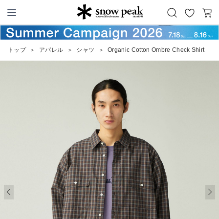
お
カ
Snow Peak
気
ー
に
ト
トップ
＞
アパレル
＞
シャツ
＞
Organic Cotton Ombre Check Shirt
入
り