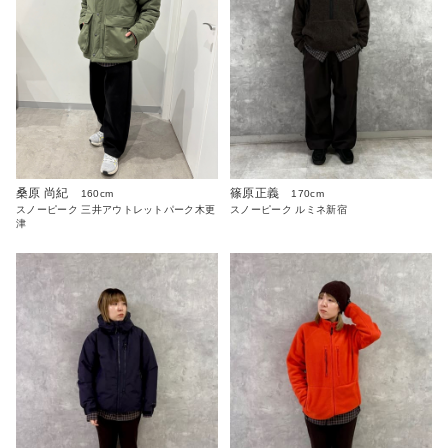
桑原 尚紀
篠原正義
160cm
170cm
スノーピーク 三井アウトレットパーク木更
スノーピーク ルミネ新宿
津