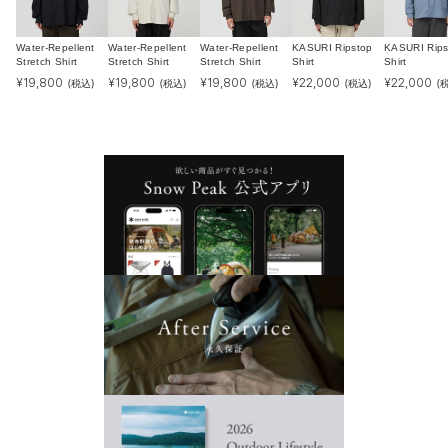
Water-Repellent
Water-Repellent
Water-Repellent
KASURI Ripstop
KASURI Rips
Stretch Shirt
Stretch Shirt
Stretch Shirt
Shirt
Shirt
¥
19,800
¥
19,800
¥
19,800
¥
22,000
¥
22,000
(税込)
(税込)
(税込)
(税込)
(