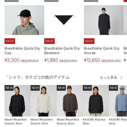
SALE
SALE
SALE
Breathable Quick Dry
Breathable Quick Dry
Breathable Quick Dry
B
Cap
Bandana
Anorak
A
¥
3,300
¥
1,980
¥
12,650
¥
(税込)
(税込)
(税込)
¥
6,600
¥
3,960
¥
25,300
「シャツ」カテゴリの他のアイテム
もっと見る
NEW
NEW
NEW
NEW
NEW
Water-Repellent
Water-Repellent
Water-Repellent
KASURI Ripstop
KASURI Rips
Stretch Shirt
Stretch Shirt
Stretch Shirt
Shirt
Shirt