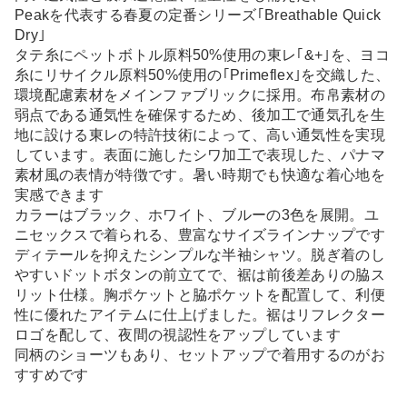
Peakを代表する春夏の定番シリーズ｢Breathable Quick
Dry｣
タテ糸にペットボトル原料50%使用の東レ｢&+｣を、ヨコ
糸にリサイクル原料50%使用の｢Primeflex｣を交織した、
環境配慮素材をメインファブリックに採用。布帛素材の
弱点である通気性を確保するため、後加工で通気孔を生
地に設ける東レの特許技術によって、高い通気性を実現
しています。表面に施したシワ加工で表現した、パナマ
素材風の表情が特徴です。暑い時期でも快適な着心地を
実感できます
カラーはブラック、ホワイト、ブルーの3色を展開。ユ
ニセックスで着られる、豊富なサイズラインナップです
ディテールを抑えたシンプルな半袖シャツ。脱ぎ着のし
やすいドットボタンの前立てで、裾は前後差ありの脇ス
リット仕様。胸ポケットと脇ポケットを配置して、利便
性に優れたアイテムに仕上げました。裾はリフレクター
ロゴを配して、夜間の視認性をアップしています
同柄のショーツもあり、セットアップで着用するのがお
すすめです