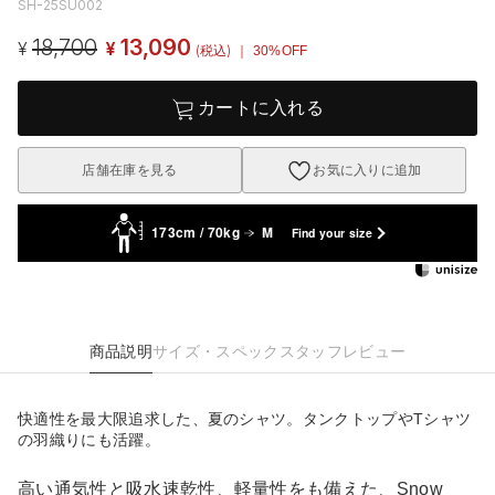
SH-25SU002
18,700
13,090
¥
¥
(税込)
｜ 30%OFF
カートに入れる
店舗在庫を見る
お気に入りに追加
173cm / 70kg
M
Find your size
商品説明
サイズ・スペック
スタッフレビュー
快適性を最大限追求した、夏のシャツ。タンクトップやTシャツ
の羽織りにも活躍。
高い通気性と吸水速乾性、軽量性をも備えた、Snow