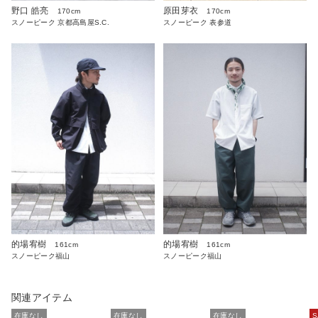
野口 皓亮
原田芽衣
170cm
170cm
スノーピーク 京都高島屋S.C.
スノーピーク 表参道
的場宥樹
的場宥樹
161cm
161cm
スノーピーク福山
スノーピーク福山
関連アイテム
在庫なし
在庫なし
在庫なし
S