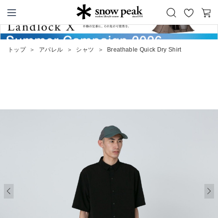
お
カ
Snow Peak
気
ー
に
ト
トップ
＞
アパレル
＞
シャツ
＞
Breathable Quick Dry Shirt
入
り