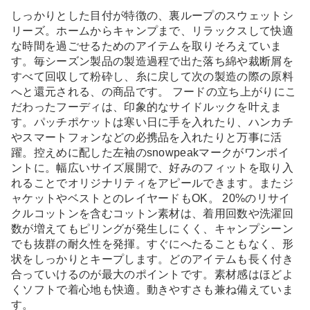
しっかりとした目付が特徴の、裏ループのスウェットシ
リーズ。ホームからキャンプまで、リラックスして快適
な時間を過ごせるためのアイテムを取りそろえていま
す。毎シーズン製品の製造過程で出た落ち綿や裁断屑を
すべて回収して粉砕し、糸に戻して次の製造の際の原料
へと還元される、の商品です。 フードの立ち上がりにこ
だわったフーディは、印象的なサイドルックを叶えま
す。パッチポケットは寒い日に手を入れたり、ハンカチ
やスマートフォンなどの必携品を入れたりと万事に活
躍。控えめに配した左袖のsnowpeakマークがワンポイ
ントに。幅広いサイズ展開で、好みのフィットを取り入
れることでオリジナリティをアピールできます。またジ
ャケットやベストとのレイヤードもOK。 20%のリサイ
クルコットンを含むコットン素材は、着用回数や洗濯回
数が増えてもピリングが発生しにくく、キャンプシーン
でも抜群の耐久性を発揮。すぐにへたることもなく、形
状をしっかりとキープします。どのアイテムも長く付き
合っていけるのが最大のポイントです。素材感はほどよ
くソフトで着心地も快適。動きやすさも兼ね備えていま
す。