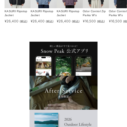
KASURI Ripstop
KASURI Ripstop
KASURI Ripstop
Odor Control Zip
Odor Control
Jacket
Jacket
Jacket
Parka W's
Parka W's
¥
26,400
¥
26,400
¥
26,400
¥
16,500
¥
16,500
(税込)
(税込)
(税込)
(税込)
(税