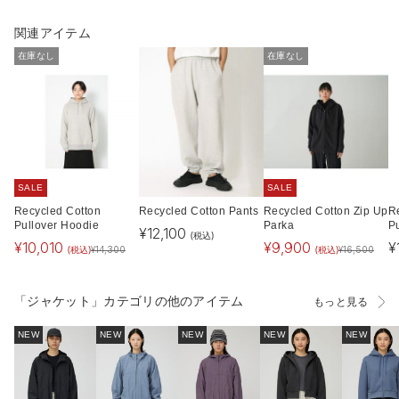
関連アイテム
在庫なし
在庫なし
SALE
SALE
Recycled Cotton
Recycled Cotton Pants
Recycled Cotton Zip Up
R
Pullover Hoodie
Parka
P
¥
12,100
(税込)
¥
10,010
¥
9,900
¥
(税込)
(税込)
¥
14,300
¥
16,500
「ジャケット」カテゴリの他のアイテム
もっと見る
NEW
NEW
NEW
NEW
NEW