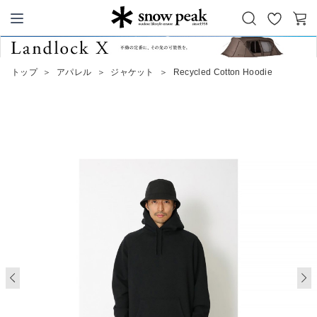
お
カ
Snow Peak
気
ー
に
ト
トップ
＞
アパレル
＞
ジャケット
＞
Recycled Cotton Hoodie
入
り