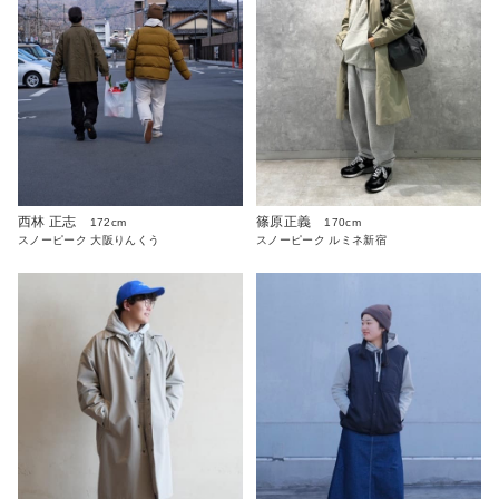
西林 正志
篠原正義
172cm
170cm
スノーピーク 大阪りんくう
スノーピーク ルミネ新宿