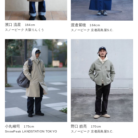
濱口 流星
渡邊紫穂
164cm
164cm
スノーピーク 大阪りんくう
スノーピーク 京都高島屋S.C.
小丸峻司
野口 皓亮
175cm
170cm
SnowPeak LANDSTATION TOKYO
スノーピーク 京都高島屋S.C.