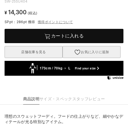
SW-25SU404
14,300
¥
(税込)
SPpt：286pt
獲得
獲得ポイントについて
カートに入れる
店舗在庫を見る
お気に入りに追加
173cm / 70kg
L
Find your size
商品説明
サイズ・スペック
スタッフレビュー
理想のスウェットフーディ。フードの仕上がりなど、細やかなデ
ィテールが光る特別なアイテム。