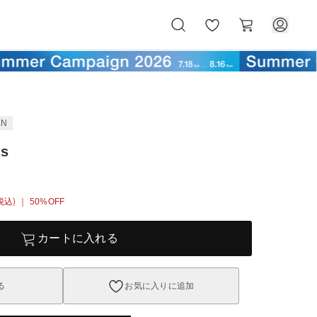
お
カ
気
ー
に
ト
入
り
EN
ss
税込)
｜ 50%OFF
カートに入れる
る
お気に入りに追加