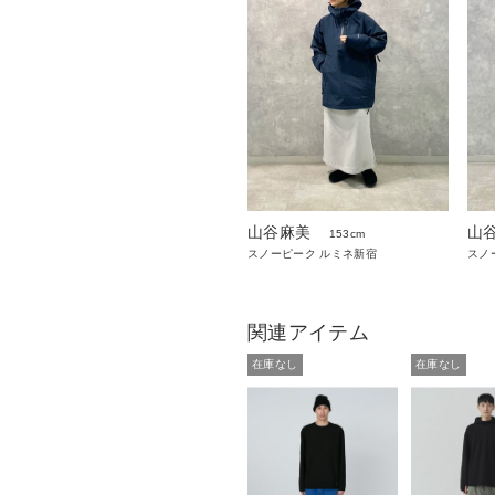
山谷麻美
山
153cm
スノーピーク ルミネ新宿
スノ
関連アイテム
在庫なし
在庫なし