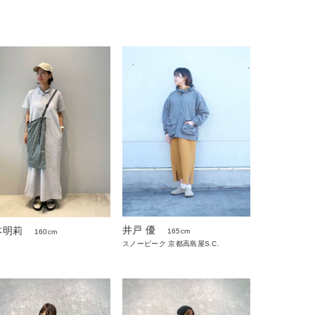
井戸 優
本明莉
165cm
160cm
スノーピーク 京都高島屋S.C.