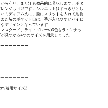
しから守り、また汗も効果的に吸収します。ボタ
アレンジも可能です。シルエットはすっきりとし
すいミディアム丈に。脇にスリットを入れて足捌
。また脇のポケット口は、手が入れやすいパイピ
うなデザインとなっています
、マスタード、ライトグレーの3色をラインナッ
ズが見つかる4つのサイズを用意しました
ーーーーーーーー
ーーーーーーーー
cm/着用サイズ2