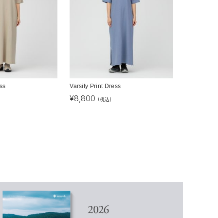
ess
Varsity Print Dress
¥
8,800
(税込)