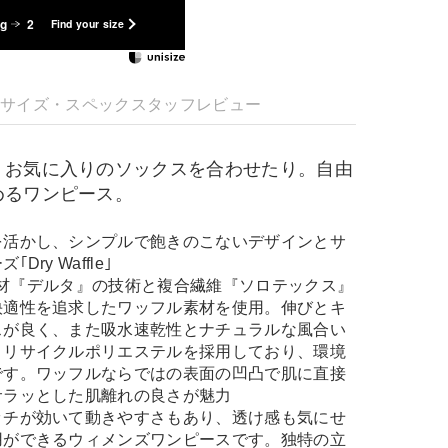
kg
2
Find your size
明
サイズ・スペック
スタッフレビュー
、お気に入りのソックスを合わせたり。自由
めるワンピース。
を活かし、シンプルで飽きのこないデザインとサ
ry Waffle｣
ンス素材『デルタ』の技術と複合繊維『ソロテックス』
快適性を追求したワッフル素材を使用。伸びとキ
スが良く、また吸水速乾性とナチュラルな風合い
。リサイクルポリエステルを採用しており、環境
です。ワッフルならではの表面の凹凸で肌に直接
サラッとした肌離れの良さが魅力
ッチが効いて動きやすさもあり、透け感も気にせ
用ができるウィメンズワンピースです。独特の立