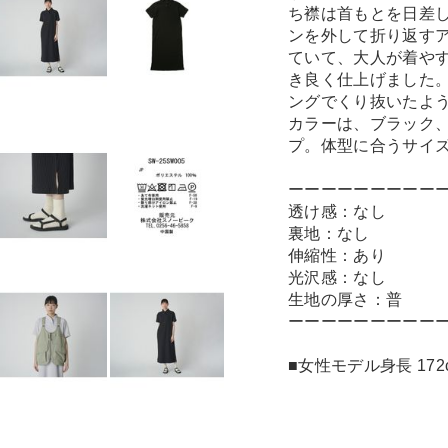
ち襟は首もとを日差
ンを外して折り返す
ていて、大人が着や
き良く仕上げました
ングでくり抜いたよ
カラーは、ブラック
プ。体型に合うサイ
ーーーーーーーーー
透け感：なし
裏地：なし
伸縮性：あり
光沢感：なし
生地の厚さ：普
ーーーーーーーーー
■女性モデル身長 172