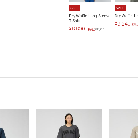
SALE
SALE
Dry Waffle Long Sleeve
Dry Waffle H
T-Shirt
¥
9,240
(税
¥
6,600
(税込)
¥
11,000