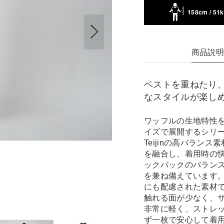
158cm / 51
商品説
ベストを重ねたり
なスタイルが楽し
ワッフルの生地特性
イズで展開するシリーズ｢D
Teijinの高バラ
を融合し、着用時の
ックバックのバラン
を兼ね備えています
にも配慮された素材
触れる面が少なく、
非常に軽く、ストレ
ず一枚で安心して着