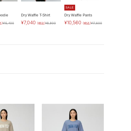
SALE
oodie
Dry Waffle T-Shirt
Dry Waffle Pants
¥
7,040
¥
10,560
込)
¥
15,400
(税込)
¥
8,800
(税込)
¥
17,600