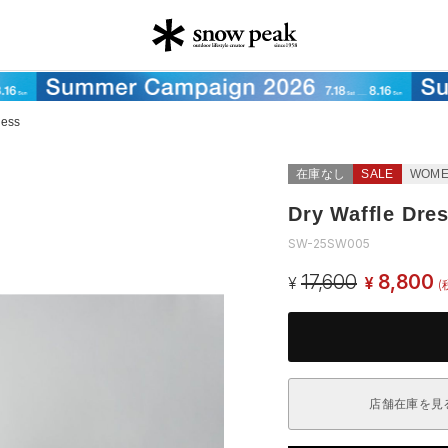
ress
在庫なし
SALE
WOM
Dry Waffle Dre
SW-25SW005
17,600
8,800
¥
¥
(
店舗在庫を見