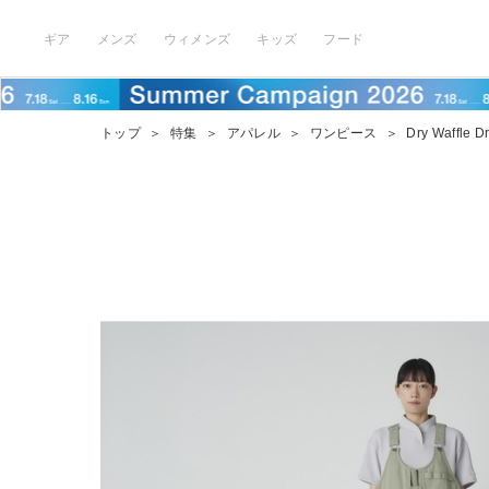
ギア
メンズ
ウィメンズ
キッズ
フード
トップ
＞
特集
＞
アパレル
＞
ワンピース
＞
Dry Waffle D