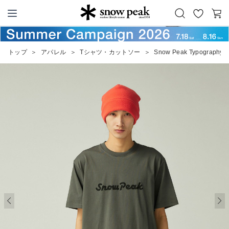
お
カ
Snow Peak
気
ー
に
ト
トップ
＞
アパレル
＞
Tシャツ・カットソー
＞
Snow Peak Typography T-
入
り