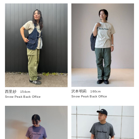
沢本明莉
西里紗
160cm
154cm
Snow Peak Back Office
Snow Peak Back Office