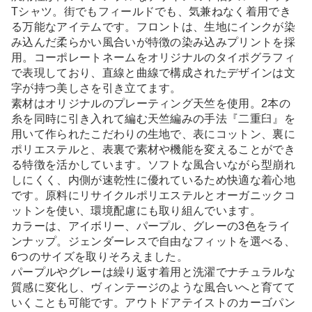
Tシャツ。街でもフィールドでも、気兼ねなく着用でき
る万能なアイテムです。フロントは、生地にインクが染
み込んだ柔らかい風合いが特徴の染み込みプリントを採
用。コーポレートネームをオリジナルのタイポグラフィ
で表現しており、直線と曲線で構成されたデザインは文
字が持つ美しさを引き立てます。
素材はオリジナルのプレーティング天竺を使用。2本の
糸を同時に引き入れて編む天竺編みの手法『二重臼』を
用いて作られたこだわりの生地で、表にコットン、裏に
ポリエステルと、表裏で素材や機能を変えることができ
る特徴を活かしています。ソフトな風合いながら型崩れ
しにくく、内側が速乾性に優れているため快適な着心地
です。原料にリサイクルポリエステルとオーガニックコ
ットンを使い、環境配慮にも取り組んでいます。
カラーは、アイボリー、パープル、グレーの3色をライ
ンナップ。ジェンダーレスで自由なフィットを選べる、
6つのサイズを取りそろえました。
パープルやグレーは繰り返す着用と洗濯でナチュラルな
質感に変化し、ヴィンテージのような風合いへと育てて
いくことも可能です。アウトドアテイストのカーゴパン