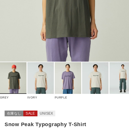
GREY
IVORY
PURPLE
在庫なし
SALE
UNISEX
Snow Peak Typography T-Shirt