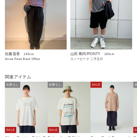
佐藤遥香
山田 剛司/PONTY
163cm
183cm
Snow Peak Back Office
スノーピーク 二子玉川
関連アイテム
在庫なし
在庫なし
SALE
SALE
SALE
S