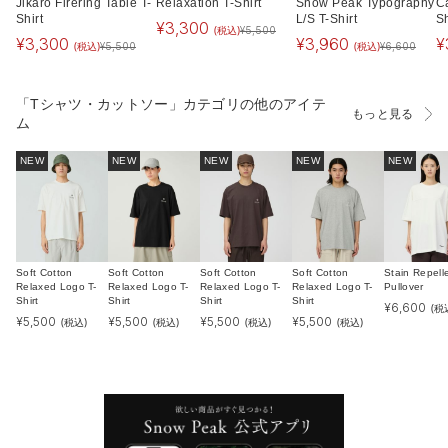
Jikaro Firering Table T-
Relaxation T-Shirt
Snow Peak Typography
C
Shirt
L/S T-Shirt
Sh
¥
3,300
(税込)
¥
5,500
¥
3,300
¥
3,960
¥
(税込)
(税込)
¥
5,500
¥
6,600
「Tシャツ・カットソー」カテゴリの他のアイテ
もっと見る
ム
NEW
NEW
NEW
NEW
NEW
Soft Cotton
Soft Cotton
Soft Cotton
Soft Cotton
Stain Repell
Relaxed Logo T-
Relaxed Logo T-
Relaxed Logo T-
Relaxed Logo T-
Pullover
Shirt
Shirt
Shirt
Shirt
¥
6,600
(税
¥
5,500
¥
5,500
¥
5,500
¥
5,500
(税込)
(税込)
(税込)
(税込)