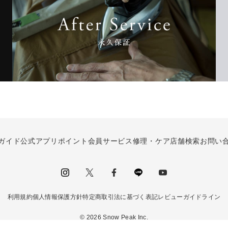
ガイド
公式アプリ
ポイント会員サービス
修理・ケア
店舗検索
お問い
instagram
Twitter
facebook
LINE
youtube
利用規約
個人情報保護方針
特定商取引法に基づく表記
レビューガイドライン
©
2026
Snow Peak Inc.