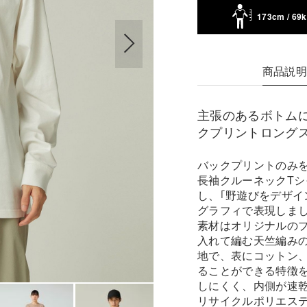
173cm / 69
商品説
主張のあるボトム
クプリントロング
バックプリントのみ
長袖クルーネックT
し、｢野遊びをデザイ
グラフィで表現しま
素材はオリジナルの
入れて編む天竺編み
地で、表にコットン
ることができる特徴
しにくく、内側が速
リサイクルポリエス