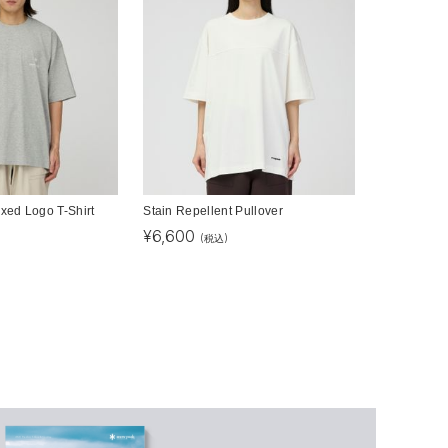
axed Logo T-Shirt
Stain Repellent Pullover
¥
6,600
(税込)