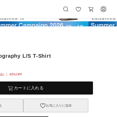
お
カ
気
ー
に
ト
入
り
graphy L/S T-Shirt
込)
｜ 40%OFF
カートに入れる
る
お気に入りに追加