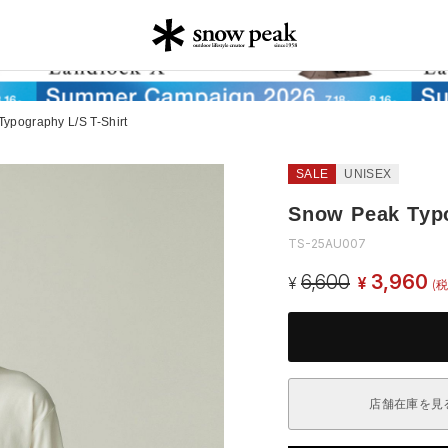
ypography L/S T-Shirt
SALE
UNISEX
Snow Peak Typo
TS-25AU007
6,600
3,960
¥
¥
(税
店舗在庫を見