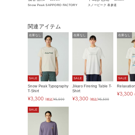
Snow Peak SAPPORO FACTORY
スノーピーク 表参道
関連アイテム
在庫なし
在庫なし
在庫なし
SALE
SALE
SALE
Snow Peak Typography
Jikaro Firering Table T-
Relaxation
T-Shirt
Shirt
¥
3,300
¥
3,300
¥
3,300
(税込)
¥
5,500
(税込)
¥
5,500
SALE