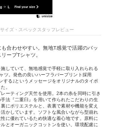
kg
L
Find your size
明
サイズ・スペック
スタッフレビュー
にも合わせやすい。無地T感覚で活躍のバッ
スリーブTシャツ。
を施していて、無地感覚で手軽に取り入れられる
シャツ。発色の良いハーフラバープリント採用
ンする｣というメッセージをオリジナルのタイポ
した。
プレーティング天竺を使用。2本の糸を同時に引き
の手法『二重臼』を用いて作られたこだわりの生
、裏にポリエステルと、表裏で素材や機能を変え
を活かしています。ソフトな風合いながら型崩れ
乾性に優れているため快適な着心地です。原料に
テルとオーガニックコットンを使い、環境配慮に