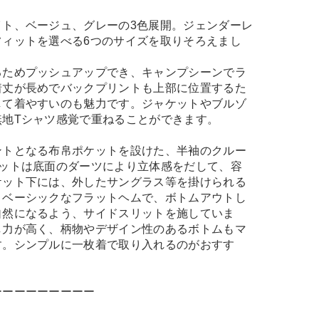
。
イト、ベージュ、グレーの3色展開。ジェンダーレ
フィットを選べる6つのサイズを取りそろえまし
るためプッシュアップでき、キャンプシーンでラ
着丈が長めでバックプリントも上部に位置するた
して着やすいのも魅力です。ジャケットやブルゾ
無地Tシャツ感覚で重ねることができます。
ントとなる布帛ポケットを設けた、半袖のクルー
ケットは底面のダーツにより立体感をだして、容
ケット下には、外したサングラス等を掛けられる
。ベーシックなフラットヘムで、ボトムアウトし
自然になるよう、サイドスリットを施していま
し力が高く、柄物やデザイン性のあるボトムもマ
す。シンプルに一枚着で取り入れるのがおすす
ーーーーーーーーー