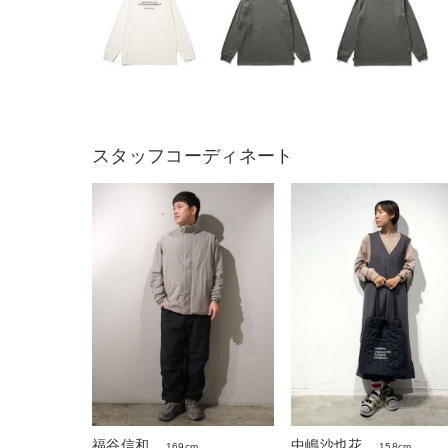
スタッフコーディネート
福谷信和
中嶋沙也花
169cm
158cm