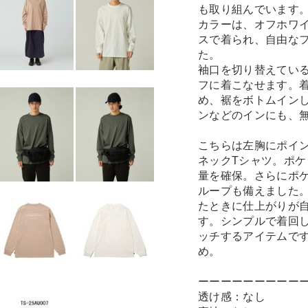
も取り組んでいます
カラーは、オフホワ
スで着られ、自由な
た。
袖口を切り替えてい
フに着こなせます。
め、裾をボトムイン
ンなどのインにも、
こちらは左胸にポイ
ネックTシャツ。ポ
量を確保。さらにポ
ループも備えました
たときに仕上がりが
す。シンプルで着回
ッチするアイテムで
め。
ーーーーーーーーー
透け感：なし