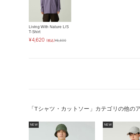
Living With Nature L/S
T-Shirt
¥
4,620
(税込)
¥
6,600
「Tシャツ・カットソー」カテゴリの他の
NEW
NEW